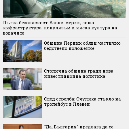
Пътна безопасност: Бавни мерки, лоша
инфраструктура, популизъм и ниска култура на
водачите
Община Перник обяви частично
бедствено положение
Столична община гради нова
инвестиционна политика
След стрелба: Счупиха стъкло на
тролейбус в Плевен
"Да, България" предлага да се