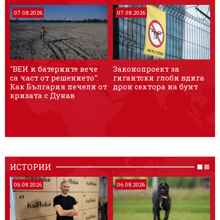
07.08.2026
07.08.2026
"ВЕИ и батериите вече
Законопроект за
са част от решението":
гигантски глоби вдига
и
Как България печели от
дрон сектора на бунт
J
кризата с Дунав
п
ИСТОРИИ
06.08.2026
06.08.2026