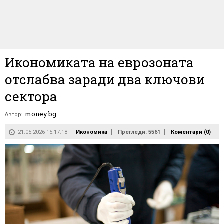
Икономиката на еврозоната
отслабва заради два ключови
сектора
money.bg
Автор:
21.05.2026 15:17:18
Икономика
Прегледи: 5561
Коментари (
0
)