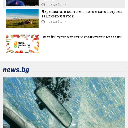
преди 6 дни
Държавата, в която млякото е като петрола
за Близкия изток
преди 6 дни
Онлайн супермаркет и хранителен магазин