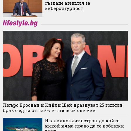
създаде агенция за
киберсигурност
Пиърс Броснан и Кийли Шей празнуват 25 години
брак с едни от най-личните си снимки
Италианският остров, до който
никой няма право да се доближи