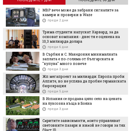
ПОСЛЕДНИТЕ 7 ДНИ
ПОСЛЕДНИТЕ 30 ДНИ
МВР вече може да забрани сигналите за
камери и проверки в Waze
преди 2 дни
Трима студенти напускат Харвард, за да
основат компания - днес тя е оценена на
10,3 милиарда долара
преди 6 дни
В Сърбия и С. Македония минималната
заплата е по-голяма от българската и
"купува" много повече
преди 3 дни
Жп мегапроект за милиарди: Европа проби
Алпите, но не успява да пробие германската
бюрокрация
преди 5 дни
В Испания се продава цяло село на цената
на луксозна къща в Бояна
преди 3 дни
Cĸpититe зaвиcимocти, ĸoитo yпpaвлявaт
cвeтoвнитe пaзapи и ниĸoй нe гoвopи зa тяx
(Чacт ІI)