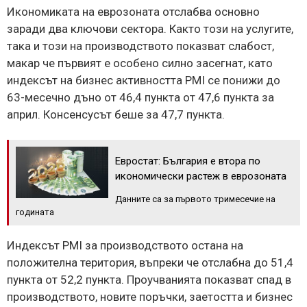
Икономиката на еврозоната отслабва основно
заради два ключови сектора. Както този на услугите,
така и този на производството показват слабост,
макар че първият е особено силно засегнат, като
индексът на бизнес активността PMI се понижи до
63-месечно дъно от 46,4 пункта от 47,6 пункта за
април. Консенсусът беше за 47,7 пункта.
Евростат: България е втора по
икономически растеж в еврозоната
Данните са за първото тримесечие на
годината
Индексът PMI за производството остана на
положителна територия, въпреки че отслабна до 51,4
пункта от 52,2 пункта. Проучванията показват спад в
производството, новите поръчки, заетостта и бизнес