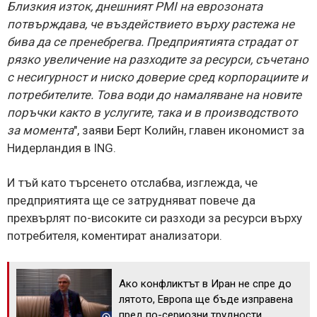
Близкия изток, днешният PMI на еврозоната
потвърждава, че въздействието върху растежа не
бива да се пренебрегва. Предприятията страдат от
рязко увеличение на разходите за ресурси, съчетано
с несигурност и ниско доверие сред корпорациите и
потребителите. Това води до намаляване на новите
поръчки както в услугите, така и в производството
за момента
", заяви Берт Колийн, главен икономист за
Нидерландия в ING.
И тъй като търсенето отслабва, изглежда, че
предприятията ще се затрудняват повече да
прехвърлят по-високите си разходи за ресурси върху
потребителя, коментират анализатори.
Ако конфликтът в Иран не спре до
лятото, Европа ще бъде изправена
пред по-сериозни трудности