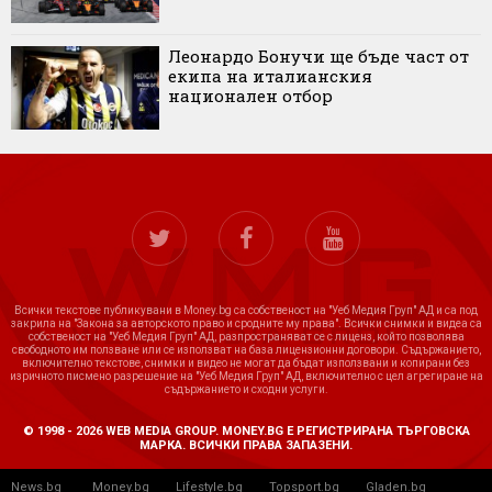
Леонардо Бонучи ще бъде част от
екипа на италианския
национален отбор
Всички текстове публикувани в Money.bg са собственост на "Уеб Медия Груп" АД и са под
закрила на "Закона за авторското право и сродните му права". Всички снимки и видеа са
собственост на "Уеб Медия Груп" АД, разпространяват се с лиценз, който позволява
свободното им ползване или се използват на база лицензионни договори. Съдържанието,
включително текстове, снимки и видео не могат да бъдат използвани и копирани без
изричното писмено разрешение на "Уеб Медия Груп" АД, включително с цел агрегиране на
съдържанието и сходни услуги.
© 1998 - 2026 WEB MEDIA GROUP. MONEY.BG Е РЕГИСТРИРАНА ТЪРГОВСКА
МАРКА. ВСИЧКИ ПРАВА ЗАПАЗЕНИ.
News.bg
Money.bg
Lifestyle.bg
Topsport.bg
Gladen.bg