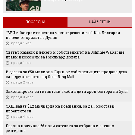
ПОСЛЕДНИ
НАЙ-ЧЕТЕНИ
"ВЕИ и батериите вече са част от решението": Как България
печели от кризата с Дунав
преди 1 час
Светът намали пиенето и собственикът на Johnnie Walker ще
прави икономии за 1 милиард долара
преди 1 час
В сделка за €50 милиона: Един от собствениците продава дела
си в дружеството зад Sofia Ring Mall
преди 2 часа
Законопроект за гигантски глоби вдига дрон сектора на бунт
преди 3 часа
САЩ дават $1,2 милиарда на компания, за да... изостави
проектите си
преди 4 часа
Европа получава 66 нови сателита за отбрана и спешно
реагиране