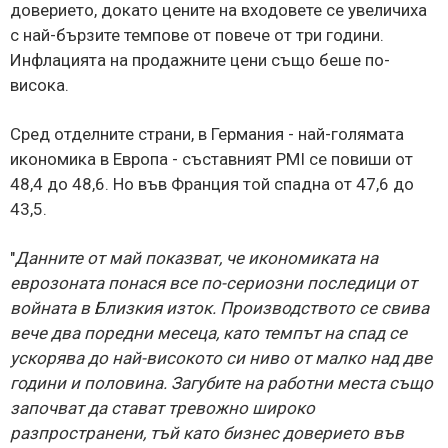
доверието, докато цените на входовете се увеличиха
с най-бързите темпове от повече от три години.
Инфлацията на продажните цени също беше по-
висока.
Сред отделните страни, в Германия - най-голямата
икономика в Европа - съставният PMI се повиши от
48,4 до 48,6. Но във Франция той спадна от 47,6 до
43,5.
"
Данните от май показват, че икономиката на
еврозоната понася все по-сериозни последици от
войната в Близкия изток. Производството се свива
вече два поредни месеца, като темпът на спад се
ускорява до най-високото си ниво от малко над две
години и половина. Загубите на работни места също
започват да стават тревожно широко
разпространени, тъй като бизнес доверието във