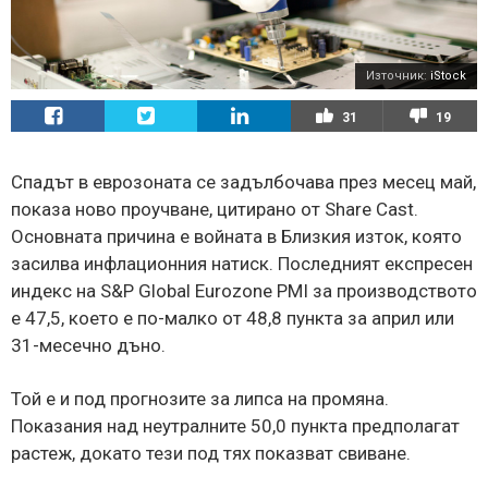
Източник:
iStock
31
19
Спадът в еврозоната се задълбочава през месец май,
показа ново проучване, цитирано от Share Cast.
Основната причина е войната в Близкия изток, която
засилва инфлационния натиск. Последният експресен
индекс на S&P Global Eurozone PMI за производството
е 47,5, което е по-малко от 48,8 пункта за април или
31-месечно дъно.
Той е и под прогнозите за липса на промяна.
Показания над неутралните 50,0 пункта предполагат
растеж, докато тези под тях показват свиване.