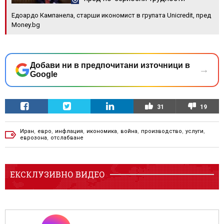
Едоардо Кампанела, старши икономист в групата Unicredit, пред
Money.bg
Добави ни в предпочитани източници в
→
Google
31
19
Иран
,
евро
,
инфлация
,
икономика
,
война
,
производство
,
услуги
,
еврозона
,
отслабване
ЕКСКЛУЗИВНО ВИДЕО