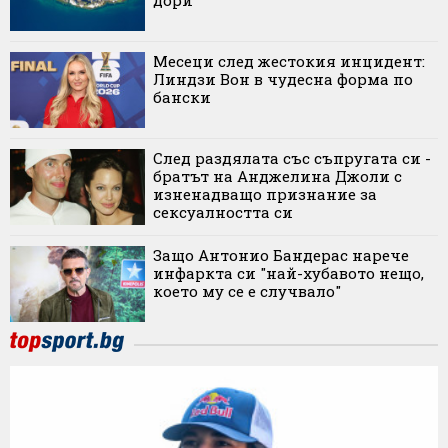
дори
Месеци след жестокия инцидент:
Линдзи Вон в чудесна форма по
бански
След раздялата със съпругата си -
братът на Анджелина Джоли с
изненадващо признание за
сексуалността си
Защо Антонио Бандерас нарече
инфаркта си "най-хубавото нещо,
което му се е случвало"