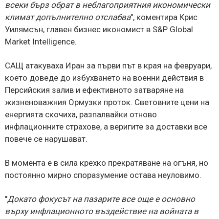
всеки бърз обрат в неблагоприятния икономически
климат допълнително отслабва
", коментира Крис
Уилямсън, главен бизнес икономист в S&P Global
Market Intelligence.
САЩ атакуваха Иран за първи път в края на февруари,
което доведе до избухването на военни действия в
Персийския залив и ефективното затваряне на
жизненоважния Ормузки проток. Световните цени на
енергията скочиха, разпалвайки отново
инфлационните страхове, а веригите за доставки все
повече се нарушават.
В момента е в сила крехко прекратяване на огъня, но
постоянно мирно споразумение остава неуловимo.
"
Докато фокусът на пазарите все още е основно
върху инфлационното въздействие на войната в