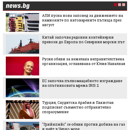
АПИ пусна нова заповед за движението на
камионите по натоварените пътища през
август
Китай започва редовни контейнерни
превози до Европа по Северния морски път
Русия обяви за нежелана неправителствена
организация, оглавявана от Юлия Навалная
ЕС започва пълномащабното изграждане
на спътниковата мрежа IRIS 2
Турция, Саудитска Арабия и Пакистан
подписват съвместно отбранително
споразумение
"Грийнпийс" се обяви против добива на газ
и нефт в Черно море