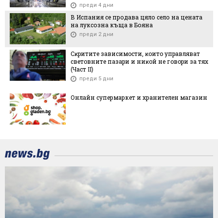
преди 4 дни
В Испания се продава цяло село на цената
на луксозна къща в Бояна
преди 2 дни
Cĸpититe зaвиcимocти, ĸoитo yпpaвлявaт
cвeтoвнитe пaзapи и ниĸoй нe гoвopи зa тяx
(Чacт ІI)
преди 5 дни
Онлайн супермаркет и хранителен магазин