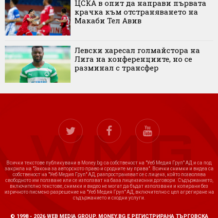
ЦСКА в опит да направи първата
крачка към отстраняването на
Макаби Тел Авив
Левски харесал голмайстора на
Лига на конференциите, но се
разминал с трансфер
Всички текстове публикувани в Money.bg са собственост на "Уеб Медия Груп" АД и са под
закрила на "Закона за авторското право и сродните му права". Всички снимки и видеа са
собственост на "Уеб Медия Груп" АД, разпространяват се с лиценз, който позволява
свободното им ползване или се използват на база лицензионни договори. Съдържанието,
включително текстове, снимки и видео не могат да бъдат използвани и копирани без
изричното писмено разрешение на "Уеб Медия Груп" АД, включително с цел агрегиране на
съдържанието и сходни услуги.
© 1998 - 2026 WEB MEDIA GROUP. MONEY.BG Е РЕГИСТРИРАНА ТЪРГОВСКА