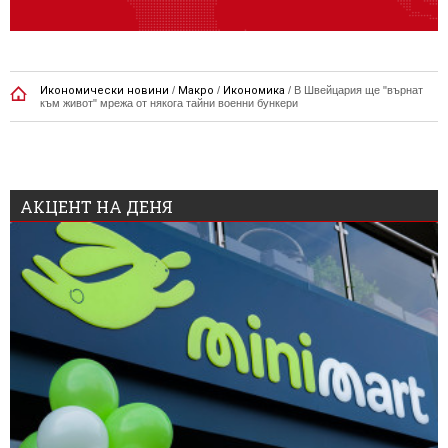
Икономически новини
/
Макро
/
Икономика
/
В Швейцария ще "върнат
към живот" мрежа от някога тайни военни бункери
АКЦЕНТ НА ДЕНЯ