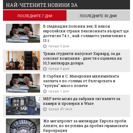
НАЙ-ЧЕТЕНИТЕ НОВИНИ ЗА
ПОСЛЕДНИТЕ 7 ДНИ
ПОСЛЕДНИТЕ 30 ДНИ
В следващия половин век: В някои
европейски страни пенсионната възраст ще
достигне 74 г., най-голямото увеличение е
13 г.
преди 5 дни
Трима студенти напускат Харвард, за да
основат компания - днес тя е оценена на
10,3 милиарда долара
преди 4 дни
В Сърбия и С. Македония минималната
заплата е по-голяма от българската и
"купува" много повече
преди 1 ден
МВР вече може да забрани сигналите за
камери и проверки в Waze
преди 20 часа
Жп мегапроект за милиарди: Европа проби
Алпите, но не успява да пробие германската
бюрокрация