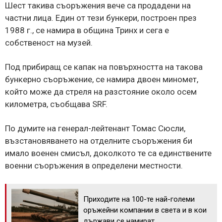
Шест такива съоръжения вече са продадени на
частни лица. Един от тези бункери, построен през
1988 г., се намира в община Тринх и сега е
собственост на музей.
Под прибиращ се капак на повърхността на такова
бункерно съоръжение, се намира двоен миномет,
който може да стреля на разстояние около осем
километра, съобщава SRF.
По думите на генерал-лейтенант Томас Сюсли,
възстановяването на отделните съоръжения би
имало военен смисъл, доколкото те са единствените
военни съоръжения в определени местности.
Приходите на 100-те най-големи
оръжейни компании в света и в кои
държави се намират