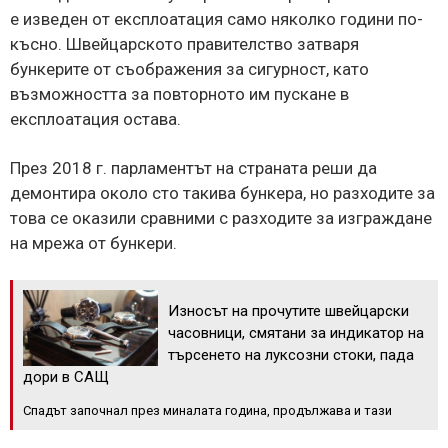
е изведен от експлоатация само няколко години по-
късно. Швейцарското правителство затваря
бункерите от съображения за сигурност, като
възможността за повторното им пускане в
експлоатация остава.
През 2018 г. парламентът на страната реши да
демонтира около сто такива бункера, но разходите за
това се оказили сравними с разходите за изграждане
на мрежа от бункери.
Износът на прочутите швейцарски
часовници, смятани за индикатор на
търсенето на луксозни стоки, пада
дори в САЩ
Спадът започнал през миналата година, продължава и тази