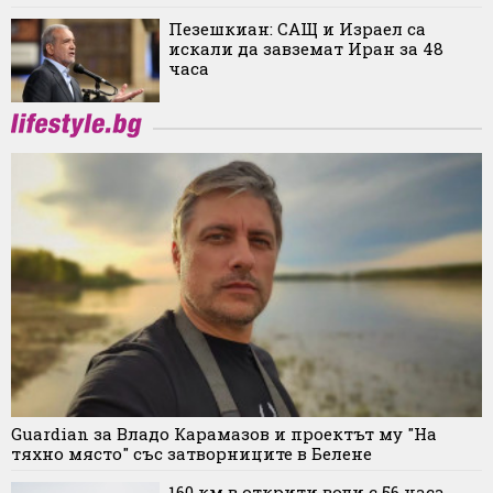
Пезешкиан: САЩ и Израел са
искали да завземат Иран за 48
часа
Guardian за Владо Карамазов и проектът му "На
тяхно място" със затворниците в Белене
160 км в открити води с 56 часа