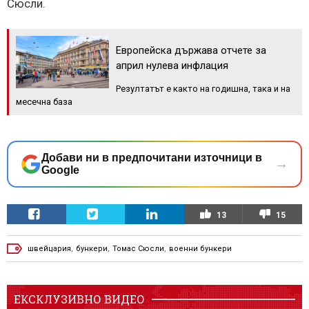
Сюсли.
Европейска държава отчете за
април нулева инфлация
Резултатът е както на годишна, така и на
месечна база
Добави ни в предпочитани източници в
→
Google
13
15
швейцария
,
бункери
,
Томас Сюсли
,
военни бункери
ЕКСКЛУЗИВНО ВИДЕО