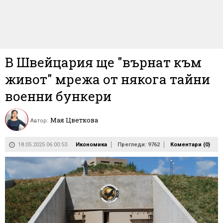
В Швейцария ще "върнат към
живот" мрежа от някога тайни
военни бункери
Мая Цветкова
Автор:
18.05.2025 06:00:53
Икономика
Прегледи: 9762
Коментари (
0
)