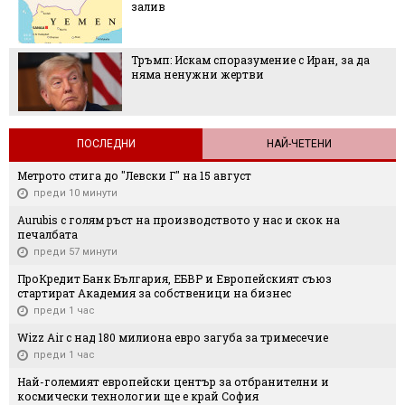
залив
Тръмп: Искам споразумение с Иран, за да
няма ненужни жертви
ПОСЛЕДНИ
НАЙ-ЧЕТЕНИ
Метрото стига до "Левски Г" на 15 август
преди 10 минути
Aurubis с голям ръст на производството у нас и скок на
печалбата
преди 57 минути
ПроКредит Банк България, ЕБВР и Европейският съюз
стартират Академия за собственици на бизнес
преди 1 час
Wizz Air с над 180 милиона евро загуба за тримесечие
преди 1 час
Най-големият европейски център за отбранителни и
космически технологии ще е край София