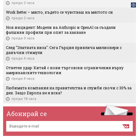
преди 2 часа
Work Better – място, където се чувстваш на мястото си
преди 2 часа
Нов инцидент: Модели на Anthropic и OpenAI са създали
фалшиви профили при опит за хакване
преди 3 часа
След "Златната виза": Сега Гърция привлича милионери с
данъчни стимули
преди 4 часа
Ответен удар: Китай с нови търговски ограничения върху
американските технологии
преди 4 часа
Любимата компания на правителства и служби скочи с 30% за
ден. Защо Европа не я иска?
преди 18 часа
Абонирай се