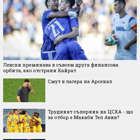
Левски преминава в съвсем друга финансова
орбита, ако отстрани Кайрат
Смут в лагера на Арсенал
Трудният съперник на ЦСКА - що
за отбор е Макаби Тел Авив?