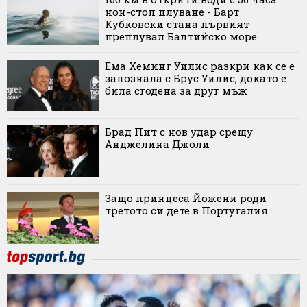
нон-стоп плуване - Барт
Кубковски стана първият
преплувал Балтийско море
Ема Хеминг Уилис разкри как се е
запознала с Брус Уилис, докато е
била сгодена за друг мъж
Брад Пит с нов удар срещу
Анджелина Джоли
Защо принцеса Йожени роди
третото си дете в Португалия