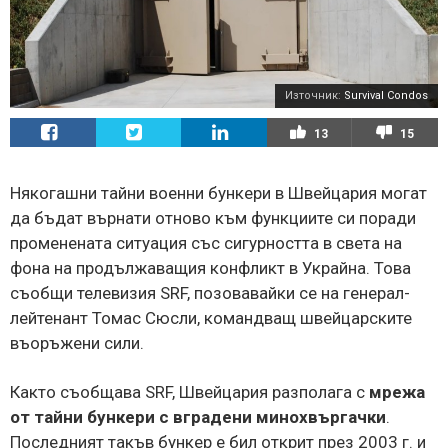
Източник:
Survival Condos
13
15
Някогашни тайни военни бункери в Швейцария могат
да бъдат върнати отново към функциите си поради
променената ситуация със сигурността в света на
фона на продължаващия конфликт в Украйна. Това
съобщи телевизия SRF, позовавайки се на генерал-
лейтенант Томас Сюсли, командващ швейцарските
въоръжени сили.
Както съобщава SRF, Швейцария разполага с
мрежа
от тайни бункери с вградени минохвъргачки
.
Последният такъв бункер е бил открит през 2003 г. и