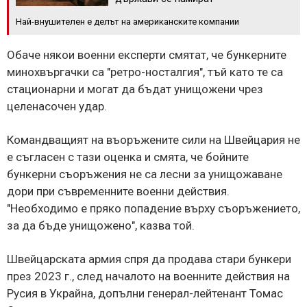
Най-внушителен е делът на американските компании
Обаче някои военни експерти смятат, че бункерните
минохвъргачки са "ретро-носталгия", тъй като те са
стационарни и могат да бъдат унищожени чрез
целенасочен удар.
Командващият на въоръжените сили на Швейцария не
е съгласен с тази оценка и смята, че бойните
бункерни съоръжения не са лесни за унищожаване
дори при съвременните военни действия.
"Необходимо е пряко попадение върху съоръжението,
за да бъде унищожено", казва той.
Швейцарската армия спря да продава стари бункери
през 2023 г., след началото на военните действия на
Русия в Украйна, допълни генерал-лейтенант Томас