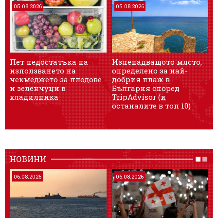
05.08.2026
05.08.2026
Пет недостатъка на
Изненадващото място,
използването на
определено за най-
чекмеджето за плодове
добрия плаж в
и зеленчуци в
България според
хладилника
TripAdvisor (и
останалите в топ 10)
НОВИНИ
06.08.2026
06.08.2026