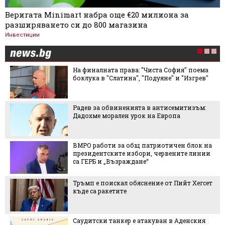
Веригата Minimart набра още €20 милиона за
разширяването си до 800 магазина
Инвестиции
На финалната права: "Чиста София" поема
боклука в "Слатина", "Подуяне" и "Изгрев"
Радев за обвиненията в антисемитизъм:
Дадохме морален урок на Европа
ВМРО работи за общ патриотичен блок на
президентските избори, червените линии
са ГЕРБ и „Възраждане“
Тръмп е поискал обяснение от Пийт Хегсет
къде са ракетите
Саудитски танкер е атакуван в Аденския