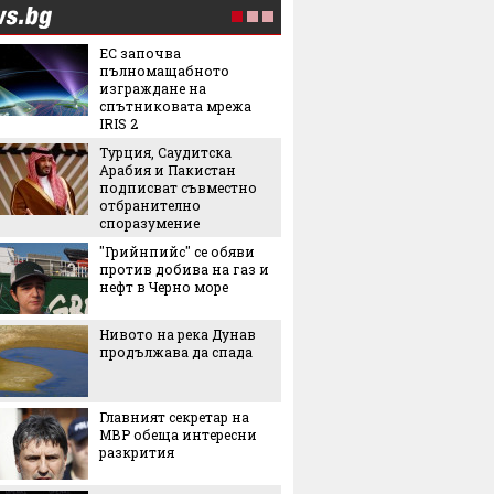
ЕС започва
4 хижи 
пълномащабното
се стиг
изграждане на
спътниковата мрежа
IRIS 2
15 факт
Турция, Саудитска
за бира
Арабия и Пакистан
Междун
подписват съвместно
бирата
отбранително
3 лесни
споразумение
рецепт
"Грийнпийс" се обяви
против добива на газ и
нефт в Черно море
5 прич
петна 
Нивото на река Дунав
продължава да спада
Чарлийз
Главният секретар на
МВР обеща интересни
разкрития
Нова т
предст