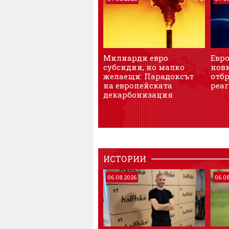
Милиарди евро
Евро
субсидии, но малко
нови
желаещи: Парадоксът
отб
на европейската
реа
декарбонизация
ИСТОРИИ
06.08.2026
06.0