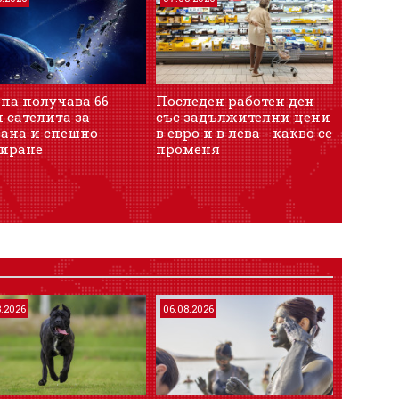
па получава 66
Последен работен ден
Българ
 сателита за
със задължителни цени
подобр
рана и спешно
в евро и в лева - какво се
иконом
гиране
променя
очакват
безраб
8.2026
06.08.2026