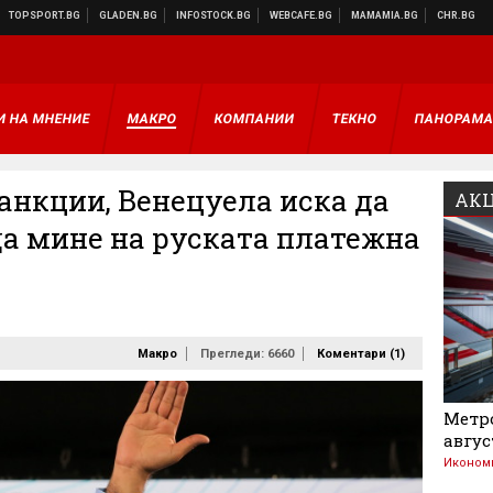
И НА МНЕНИЕ
МАКРО
КОМПАНИИ
ТЕКНО
ПАНОРАМ
анкции, Венецуела иска да
АКЦ
да мине на руската платежна
Макро
Прегледи: 6660
Коментари (
1
)
Метро
авгус
Иконом