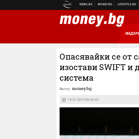
ЛИДЕР
Опасявайки се от с
изостави SWIFT и 
система
money.bg
Автор:
19.07.2019 06:50:42