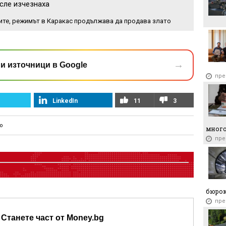
сле изчезнаха
ите, режимът в Каракас продължава да продава злато
→
и източници в Google
пре
LinkedIn
11
3
о
много
пре
бюро
пре
Станете част от Money.bg