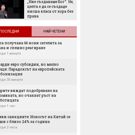
„Ние създаваме Бог“. Не,
произх
целта е да се създаде
на Зем
нисша класа от хора без
права
ПОСЛЕДНИ
НАЙ-ЧЕТЕНИ
а получава 66 нови сателита за
ана и спешно реагиране
еди 1 минута
арди евро субсидии, но малко
ещи: Парадоксът на европейската
рбонизация
еди 35 минути
арите виждат подобряване на
омиката, но очакват ръст на
аботицата
еди 1 час
еки санкциите: Износът на Китай се
ши с близо 24% за година
еди 2 часа