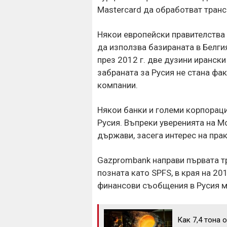
Mastercard да обработват транс
Някои европейски правителства 
да използва базираната в Белги
през 2012 г. две дузини ирански
забраната за Русия не стана фак
компании.
Някои банки и големи корпораци
Русия. Въпреки уверенията на М
държави, засега интерес на прак
Gazprombank направи първата т
позната като SPFS, в края на 20
финансови съобщения в Русия м
Как 7,4 тона 