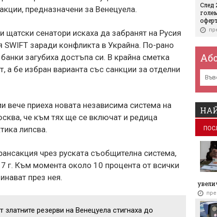
След 
акции, предназначени за Венецуела.
голе
оферт
пр
и щатски сенатори искаха да забранят на Русия
я SWIFT заради конфликта в Украйна. По-рано
Посл
цени 
Аб
 банки загубиха достъпа си. В крайна сметка
пр
т, а бе избран варианта със санкции за отделни
НОИ 
пр
и вече приеха новата независима система на
Удар 
НАЙ
прои
осква, че към тях ще се включат и редица
конце
тика липсва.
ПОС
пр
Трети
рансакция чрез руската съобщителна система,
света
17 г. Към момента около 10 процента от всички
проек
пр
инават през нея.
увелич
Индус
пре
зарад
от златните резерви на Венецуела стигнаха до
пр