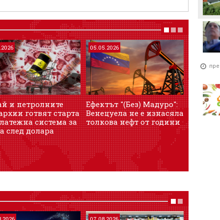
.2026
05.05.2026
22.07.202
пре
ай и петролните
Ефектът "(Без) Мадуро":
Защо ц
архии готвят старта
Венецуела не е изнасяла
банки 
латежна система за
толкова нефт от години
купуват
а след долара
8.2026
07.08.2026
07.08.202