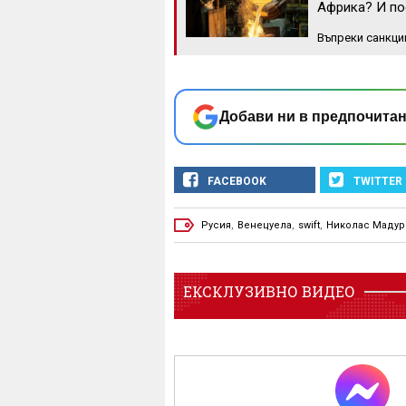
Африка? И по
Въпреки санкци
Добави ни в предпочитан
FACEBOOK
TWITTER
Русия
,
Венецуела
,
swift
,
Николас Мадур
ЕКСКЛУЗИВНО ВИДЕО