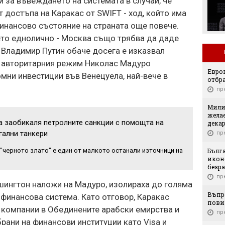
и за въвеждането на системата в случай, че
ЦСКА, "жълтите" на
колене!
 достъпа на Каракас от SWIFT - ход, който има
инансово състояние на страната още повече.
то еднолично - Москва също трябва да даде
 Владимир Путин обаче досега е изказвал
а авторитарния режим Николас Мадуро
Европ
омни инвестиции във Венецуела, най-вече в
отбр
пр
Мили
жела
а заобикаля петролните санкции с помощта на
дека
гални танкери
пр
Бълг
"черното злато" е един от малкото останали източници на
икон
безр
пр
шингтон наложи на Мадуро, изолираха до голяма
Въпр
 финансова система. Като отговор, Каракас
пови
 компании в Обединените арабски емирства и
пр
рани на финансови институции като Visa и