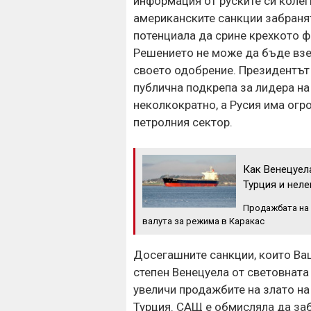
информация от руските си колег
американските санкции забранят
потенциала да срине крехкото ф
Решението не може да бъде взе
своето одобрение. Президентът
публична подкрепа за лидера н
неколкократно, а Русия има огр
петролния сектор.
Как Венецуел
Турция и неле
Продажбата на 
валута за режима в Каракас
Досегашните санкции, които Ва
степен Венецуела от световната
увеличи продажбите на злато на
Турция. САЩ е обмисляла да заб