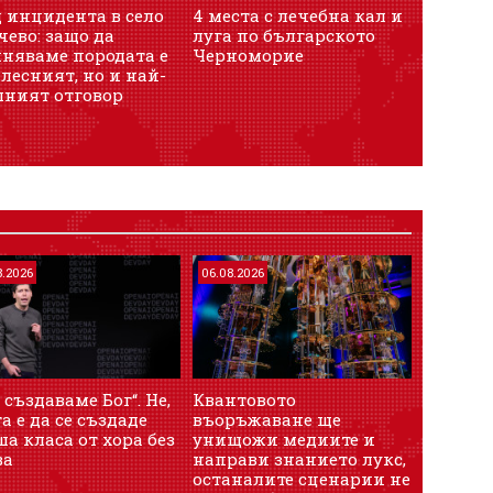
 инцидента в село
4 места с лечебна кал и
ево: защо да
луга по българското
иняваме породата е
Черноморие
лесният, но и най-
шният отговор
8.2026
06.08.2026
 създаваме Бог“. Не,
Квантовото
а е да се създаде
въоръжаване ще
а класа от хора без
унищожи медиите и
ва
направи знанието лукс,
останалите сценарии не