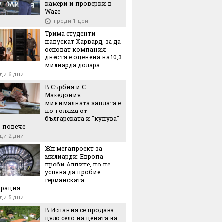
камери и проверки в
Waze
преди 1 ден
Трима студенти
напускат Харвард, за да
основат компания -
днес тя е оценена на 10,3
милиарда долара
ди 6 дни
В Сърбия и С.
Македония
минималната заплата е
по-голяма от
българската и "купува"
 повече
ди 2 дни
Жп мегапроект за
милиарди: Европа
проби Алпите, но не
успява да пробие
германската
крация
ди 5 дни
В Испания се продава
цяло село на цената на