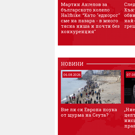
Мартин Ангелов за
След
българското колело
Кънч
Halfbike: “Като "еднорог"
обв
сме на пазара - в много
най-
тясна ниша и почти без
гре
конкуренция"
НОВИНИ
06.08.2026
07.0
Взе ли си Европа поука
„Ние
от щурма на Сеута?
целт
нисш
пра