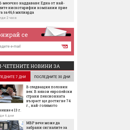
2-месечно наддаване: Една от най-
мите нискотарифни компании прие
а за €6,6 милиарда
еди 2 часа
еден работен ден със задължителни
в евро и в лева - какво се променя
онирай се
еди 3 часа
ще изплаща обезщетения и по Revolut
еди 3 часа
по пазара: Най-големият
-ЧЕТЕНИТЕ НОВИНИ ЗА
зводител на кобалтови и медни
нтрати спря износа си за света
ЛЕДНИТЕ 7 ДНИ
ПОСЛЕДНИТЕ 30 ДНИ
еди 4 часа
В следващия половин
ят по големина вносител на петрол в
век: В някои европейски
 инвестира 2,5 милиарда долара в
страни пенсионната
т за биогаз
възраст ще достигне 74
еди 4 часа
г., най-голямото
ение е 13 г.
трия за €220 милиарда е пред крах
ди 6 дни
и сушата в Германия
МВР вече може да
еди 5 часа
забрани сигналите за