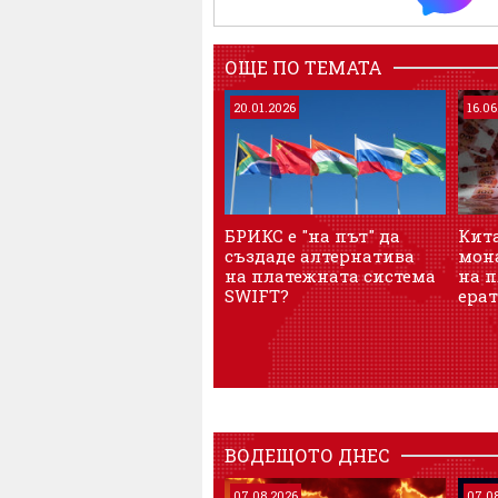
ОЩЕ ПО ТЕМАТА
20.01.2026
16.06
БРИКС е "на път" да
Кит
създаде алтернатива
мон
на платежната система
на п
SWIFT?
ерат
ВОДЕЩОТО ДНЕС
07.08.2026
07.0