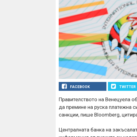
FACEBOOK
TWITTER
Правителството на Венецуела о
да премине на руска платежна с
санкции, пише Bloomberg, цитир
Централната банка на закъсала