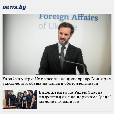
Украйна увери: Не е насочвала дрон срещу България
умишлено и обеща да изясни обстоятелствата
Вицепремиер на Радев: Опасна
индулгенция е да наричаме "деца"
малолетни садисти