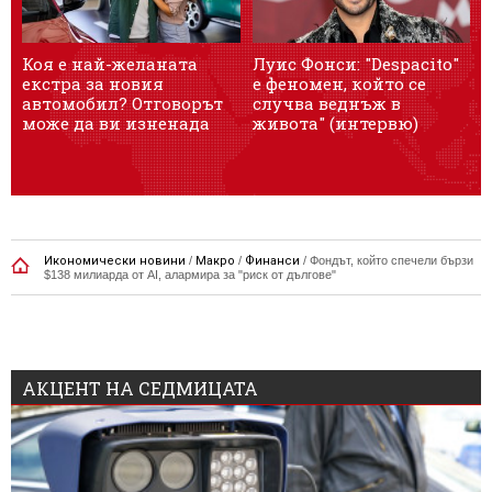
Коя е най-желаната
Луис Фонси: "Despacito"
О
екстра за новия
е феномен, който се
автомобил? Отговорът
случва веднъж в
може да ви изненада
живота" (интервю)
Икономически новини
/
Макро
/
Финанси
/
Фондът, който спечели бързи
$138 милиарда от AI, алармира за "риск от дългове"
АКЦЕНТ НА СЕДМИЦАТА