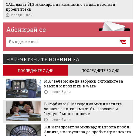
САЩ дават $1,2 милиарда на компания, за да... изостави
проектите си
преди 1 ден
Абонирай се
НАЙ-ЧЕТЕНИТЕ НОВИНИ ЗА
ПОСЛЕДНИТЕ 7 ДНИ
ПОСЛЕДНИТЕ 30 ДНИ
МВР вече може да забрани сигналите за
камери и проверки в Waze
преди 3 дни
В Сърбия и С. Македония минималната
заплата е по-голяма от българската и
"купува" много повече
преди 4 дни
Жп мегапроект за милиарди: Европа проби
Алпите, но не успява да пробие германската