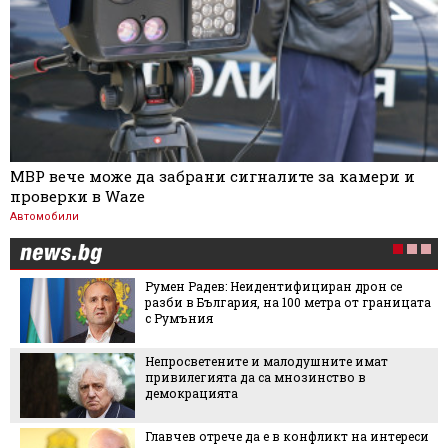
МВР вече може да забрани сигналите за камери и
проверки в Waze
Автомобили
Румен Радев: Неидентифициран дрон се
разби в България, на 100 метра от границата
с Румъния
Непросветените и малодушните имат
привилегията да са мнозинство в
демокрацията
Главчев отрече да е в конфликт на интереси