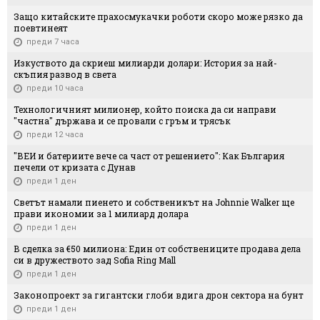
Защо китайските прахосмукачки роботи скоро може рязко да
поевтинеят
преди 7 часа
Изкуството да скриеш милиарди долари: История за най-
скъпия развод в света
преди 10 часа
Технологичният милионер, който поиска да си направи
"частна" държава и се провали с гръм и трясък
преди 12 часа
"ВЕИ и батериите вече са част от решението": Как България
печели от кризата с Дунав
преди 1 ден
Светът намали пиенето и собственикът на Johnnie Walker ще
прави икономии за 1 милиард долара
преди 1 ден
В сделка за €50 милиона: Един от собствениците продава дела
си в дружеството зад Sofia Ring Mall
преди 1 ден
Законопроект за гигантски глоби вдига дрон сектора на бунт
преди 1 ден