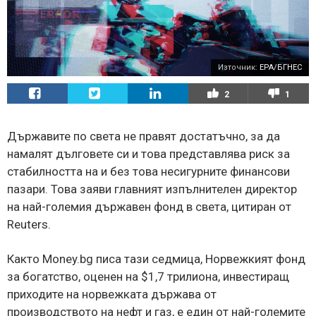
Източник:
EPA/БГНЕС
2
1
Държавите по света не правят достатъчно, за да
намалят дълговете си и това представлява риск за
стабилността на и без това несигурните финансови
пазари. Това заяви главният изпълнителен директор
на най-големия държавен фонд в света, цитиран от
Reuters.
Както Money.bg писа тази седмица, Норвежкият фонд
за богатство, оценен на $1,7 трилиона, инвестиращ
приходите на норвежката държава от
производството на нефт и газ, е един от най-големите