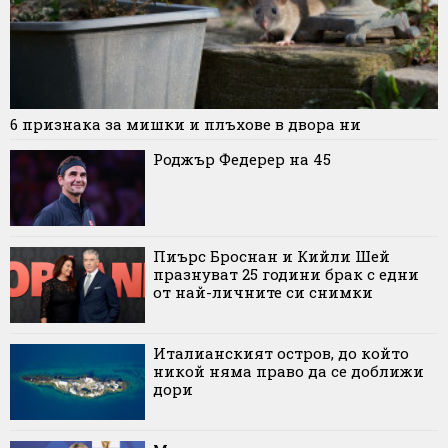
6 признака за мишки и плъхове в двора ни
Роджър Федерер на 45
Пиърс Броснан и Кийли Шей
празнуват 25 години брак с едни
от най-личните си снимки
Италианският остров, до който
никой няма право да се доближи
дори