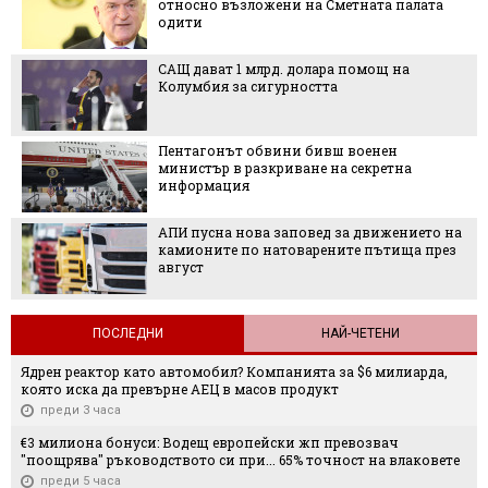
относно възложени на Сметната палата
одити
САЩ дават 1 млрд. долара помощ на
Колумбия за сигурността
Пентагонът обвини бивш военен
министър в разкриване на секретна
информация
АПИ пусна нова заповед за движението на
камионите по натоварените пътища през
август
ПОСЛЕДНИ
НАЙ-ЧЕТЕНИ
Ядрен реактор като автомобил? Компанията за $6 милиарда,
която иска да превърне АЕЦ в масов продукт
преди 3 часа
€3 милиона бонуси: Водещ европейски жп превозвач
"поощрява" ръководството си при... 65% точност на влаковете
преди 5 часа