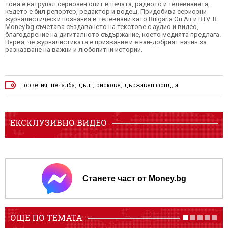
това е натрупал сериозен опит в печата, радиото и телевизията,
където е бил репортер, редактор и водещ. Придобива сериозни
журналистически познания в телевизии като Bulgaria On Air и BTV. В
Money.bg съчетава създаването на текстове с аудио и видео,
благодарение на дигиталното съдържание, което медията предлага.
Вярва, че журналистиката е призвание и е най-добрият начин за
разказване на важни и любопитни истории.
норвегия
,
печалба
,
дълг
,
рискове
,
държавен фонд
,
ai
ЕКСКЛУЗИВНО ВИДЕО
Станете част от Money.bg
ОЩЕ ПО ТЕМАТА