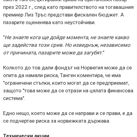
през 2022 г., след като правителството на тогавашния
премиер Лиз Тръс представи фискален бюджет. А
пазарите оцененява като неустойчиви.
"
Не знаете кога ще дойде момента, не знаете какво
ще задейства този срив. Но изведнъж, независимо
от причината, пазарите може да загубят.
"
Колкото до тов дали фондът на Норвегия може да се
опита да намали риска, Танген коментира, че има
"ограничени стъпки, които могат да се предприемат,
защото "това може да се отрази на цялата финансова
система".
Едно нещо, което може да се направи и се прави, е да
се подчертае риска за норвежката държава.
Технически акции