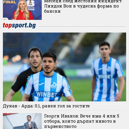
Месеци след жестокия инцидент:
Линдзи Вон в чудесна форма по
бански
Дунав - Арда: 0:1, ранен гол за гостите
Георги Иванов: Вече има 4 или 5
отбора, които дърпат нивото в
първенството