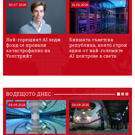
30.07.2026
16.06.2026
Най-горещият AI хедж
Бившата съветска
A
фонд се провали
република, която строи
Г
катастрофално на
един от най-големите
Уолстрийт
AI центрове в света
ВОДЕЩОТО ДНЕС
08.08.2026
08.08.2026