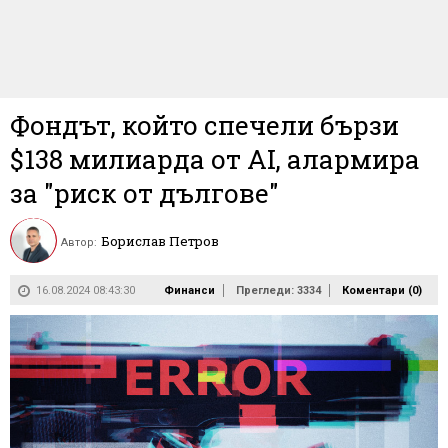
Фондът, който спечели бързи
$138 милиарда от AI, алармира
за "риск от дългове"
Борислав Петров
Автор:
16.08.2024 08:43:30
Финанси
Прегледи: 3334
Коментари (
0
)