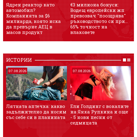
Ядрен реактор като
€3 милиона бонуси:
автомобил?
Водещ европейски жп
Компанията за $6
превозвач "поощрява"
с
милиарда, която иска
ръководството си при...
да превърне АЕЦ в
65% точност на
масов продукт
влаковете
ИСТОРИИ
07.08.2026
07.08.2026
Лятната аптечка: какво
Ели Голдинг с вокалите
задължително да носим
на Янка Рупкина и още
със себе си в планината
- 5 нови песни от
а
седмицата