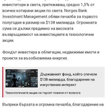
инвеститори в света, притежаващ средно 1,5% от
всички котирани акции по света. Norges Bank
Investment Management обяви печалба за първото
полугодие в размер на $138 милиарда. Огромната
сума се дължи предимно на високата
възвръщаемост на инвестициите в технологични
акции.
Фондът инвестира в облигации, недвижими имоти и
проекти за възобновяема енергия.
Държавният фонд, който спечели
$138 милиарда, благодарение на
изкуствения интерект
Технологичните акции се търсят повече от всякога
Въпреки бързата и огромна печалба, благодарение на