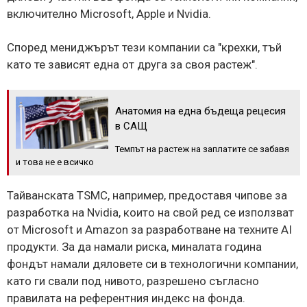
включително Microsoft, Apple и Nvidia.
Според мениджърът тези компании са "крехки, тъй
като те зависят една от друга за своя растеж".
Анатомия на една бъдеща рецесия
в САЩ
Темпът на растеж на заплатите се забавя
и това не е всичко
Тайванската TSMC, например, предоставя чипове за
разработка на Nvidia, които на свой ред се използват
от Microsoft и Amazon за разработване на техните AI
продукти. За да намали риска, миналата година
фондът намали дяловете си в технологични компании,
като ги свали под нивото, разрешено съгласно
правилата на референтния индекс на фонда.