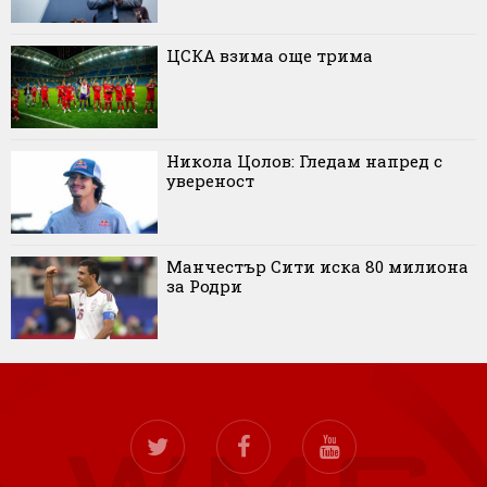
ЦСКА взима още трима
Никола Цолов: Гледам напред с
увереност
Манчестър Сити иска 80 милиона
за Родри