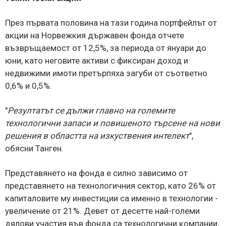
През първата половина на тази година портфейлът от
акции на Норвежкия държавен фонда отчете
възвръщаемост от 12,5%, за периода от януари до
юни, като неговите активи с фиксиран доход и
недвижими имоти претърпяха загуби от съответно
0,6% и 0,5%.
"
Резултатът се дължи главно на големите
технологични запаси и повишеното търсене на нови
решения в областта на изкуствения интелект
",
обясни Танген.
Представянето на фонда е силно зависимо от
представянето на технологичния сектор, като 26% от
капиталовите му инвестиции са именно в технологии -
увеличение от 21%. Девет от десетте най-големи
дялови участия във фонда са технологични компании,