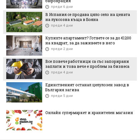
бюрокрация
преди 6 дни
В Испания се продава цяло село на цената
на луксозна къща в Бояна
преди 4 дни
Купихте апартамент? Гответе се за до €1200
на квадрат, за да заживеете в него
преди 2 дни
Все повече работници са със запорирани
заплати и това вече е проблем за бизнеса
преди 4 дни
Единственият останал целулозен завод в
България загива
преди 5 дни
Онлайн супермаркет и хранителен магазин