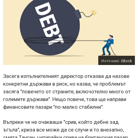
Източник:
iStock
Засега изпълнителният директор отказва да назове
конкретни държави в риск, но казва, че проблемът
засяга "повечето от страните, включотелно много от
големите държави". Нещо повече, това ще направи
финансовите пазари "по-малко стабилни".
Въпреки че не очакваше "срив, който дебне зад
ъгъла", криза все може да се случи и то внезапно,
смята Танген, цитирайки срива на британския пазар