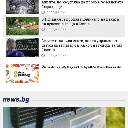
Алпите, но не успява да пробие германската
бюрокрация
преди 4 дни
В Испания се продава цяло село на цената
на луксозна къща в Бояна
преди 2 дни
Cĸpититe зaвиcимocти, ĸoитo yпpaвлявaт
cвeтoвнитe пaзapи и ниĸoй нe гoвopи зa тяx
(Чacт ІI)
преди 5 дни
Онлайн супермаркет и хранителен магазин