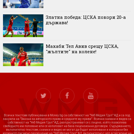
Златна победа: ЦСКА покори 20-а
държава!
Макаби Тел Авив срещу ЦСКА,
"жълтите" на колене!
Всички текстове публикувани в Money.bg са собственост на "Уеб Медия Груп" АД и са под
закрила на "Закона за авторското право и сродните му права". Всички снимки и видеа са
собственост на "Уеб Медия Груп" АД, разпространяват се с лиценз, който позволява
свободното им ползване или се използват на база лицензионни договори. Съдържанието,
включително текстове, снимки и видео не могат да бъдат използвани и копирани без
изричното писмено разрешение на "Уеб Медия Груп" АД, включително с цел агрегиране на