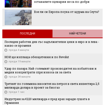
останалите сценарии не са по-добри
Взе ли си Европа поука от щурма на Сеута?
ПОСЛЕДНИ
НАЙ-ЧЕТЕНИ
Последен работен ден със задължителни цени в евро и в лева -
какво се променя
преди 4 минути
НОИ ще изплаща обезщетения и по Revolut
преди 19 минути
Удар по пазара: Най-големият производител на кобалтови и
медни концентрати спря износа си за света
преди 34 минути
Третият по големина вносител на петрол в света инвестира 2,5
милиарда долара в проект за биогаз
преди 1 час
Индустрия за €220 милиарда е пред крах заради сушата в
Германия