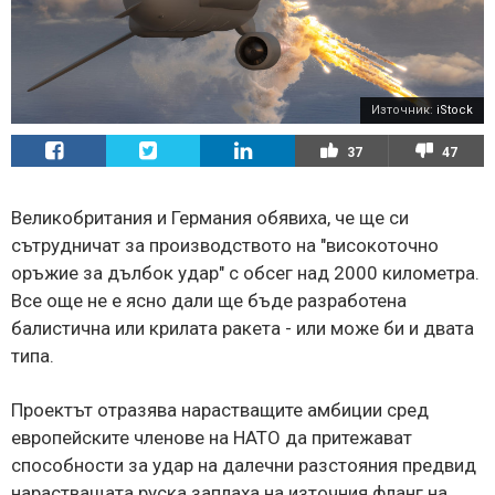
Източник:
iStock
37
47
Великобритания и Германия обявиха, че ще си
сътрудничат за производството на "високоточно
оръжие за дълбок удар" с обсег над 2000 километра.
Все още не е ясно дали ще бъде разработена
балистична или крилата ракета - или може би и двата
типа.
Проектът отразява нарастващите амбиции сред
европейските членове на НАТО да притежават
способности за удар на далечни разстояния предвид
нарастващата руска заплаха на източния фланг на