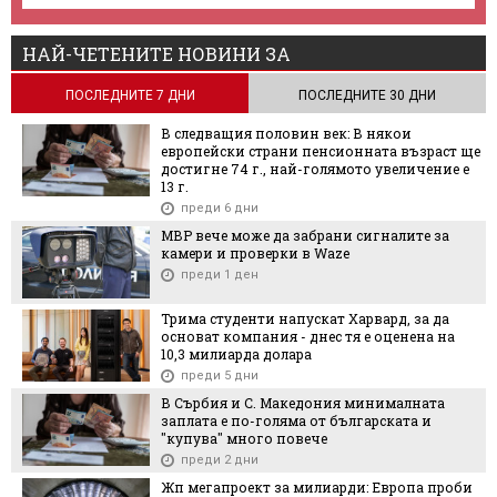
НАЙ-ЧЕТЕНИТЕ НОВИНИ ЗА
ПОСЛЕДНИТЕ 7 ДНИ
ПОСЛЕДНИТЕ 30 ДНИ
В следващия половин век: В някои
европейски страни пенсионната възраст ще
достигне 74 г., най-голямото увеличение е
13 г.
преди 6 дни
МВР вече може да забрани сигналите за
камери и проверки в Waze
преди 1 ден
Трима студенти напускат Харвард, за да
основат компания - днес тя е оценена на
10,3 милиарда долара
преди 5 дни
В Сърбия и С. Македония минималната
заплата е по-голяма от българската и
"купува" много повече
преди 2 дни
Жп мегапроект за милиарди: Европа проби