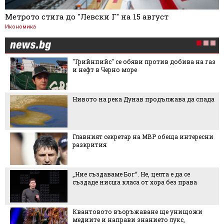
Метрото стига до "Левски Г" на 15 август
Икономика
"Грийнпийс" се обяви против добива на газ
и нефт в Черно море
Нивото на река Дунав продължава да спада
Главният секретар на МВР обеща интересни
разкрития
„Ние създаваме Бог“. Не, целта е да се
създаде нисша класа от хора без права
Квантовото въоръжаване ще унищожи
медиите и направи знанието лукс,