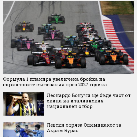
Формула 1 планира увеличена бройка на
спринтовите състезания през 2027 година
Леонардо Бонучи ще бъде част от
екипа на италианския
национален отбор
Левски отряза Олимпиакос за
Акрам Бурас