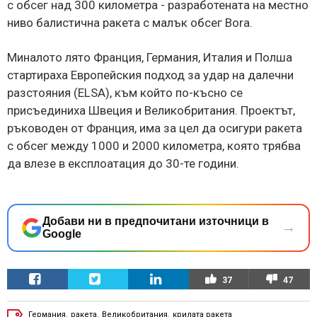
с обсег над 300 километра - разработената на местно
ниво балистична ракета с малък обсег Bora.
Миналото лято Франция, Германия, Италия и Полша
стартираха Европейския подход за удар на далечни
разстояния (ELSA), към който по-късно се
присъединиха Швеция и Великобритания. Проектът,
ръководен от Франция, има за цел да осигури ракета
с обсег между 1000 и 2000 километра, която трябва
да влезе в експлоатация до 30-те години.
Добави ни в предпочитани източници в
→
Google
37
47
Германия
,
ракета
,
Великобритания
,
крилата ракета