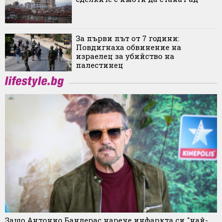
За първи път от 7 години:
Повдигнаха обвинение на
израелец за убийство на
палестинец
Защо Антонио Бандерас нарече инфаркта си "най-