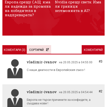
Европа срещу САЩ: има
Nvidia срещу света: Има
„
ли надежда за промяна
ли граници
в
на победителя в
хегемонията в AI?
надпреварата?
КОМЕНТАРИ (
3
)
СОРТИРАЙ
КОМЕНТИРАЙ
vladimir-ivanov
#3
на 20.05.2025 в 04:55:00
С наши диагности в Европейския съюз !
vladimir-ivanov
#2
на 20.05.2025 в 04:54:44
Европа не търси причините за конфидите, а
създава нови !