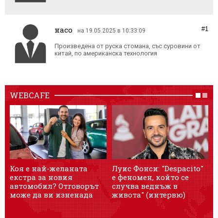
насо
#1
на 19.05.2025 в 10:33:09
Произведена от руска стомана, със суровини от
китай, по американска технология
WEBCAFE
Коя е най-желаната
Луис Фонси: "Despacito"
О
екстра за новия
е феномен, който се
автомобил? Отговорът
случва веднъж в
може да ви изненада
живота" (интервю)