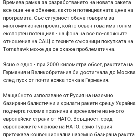
Времева рамка за разработването на новата ракета
все още не е обявена, както и потенциалната цена на
програмата. Със сигурност обаче говорим за
многомилионен проект, който освен това има голям
експортен потенциал - на фона на все по-сложните
отношения на САЩ с техните съюзници покупката на
Tomahawk може да се окаже проблематична.
Ясно е едно - при 2000 километра обсег, ракетата на
Германия и Великобритания би достигнала до Москва
след пуск от почти всяка точка в Германия.
Мащабното използване от Русия на наземно
базирани балистични и крилати ракети срещу Украйна
подчерта голяма празнина в арсеналите на много
европейски страни от НАТО. Всъщност, сред
европейските членове на НАТО, само Турция
притежава конвенционална наземно базирана ракета