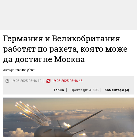
Германия и Великобритания
работят по ракета, която може
да достигне Москва
money.bg
Автор:
19.05.2025 06:46:10
19.05.2025 06:46:46
ТеКно
Прегледи: 31306
Коментари (
3
)