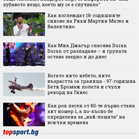
хубавото нещо, което му се е случвало"
Как изглеждат 18-годишните
синове на Рики Мартин Матео и
Валентино
Как Мик Джагър спасява Duran
Duran от разпадане – и групата
остава заедно и до днес
Когато нито небето, нито
възрастта са граница - 97-годишна
Бети Бромаж полетя и счупи
рекорд на Гинес
Как рок песен от 80-те първо стана
хит номер 1, а по-късно бе
определена за „най-лошата“ на
всички времена