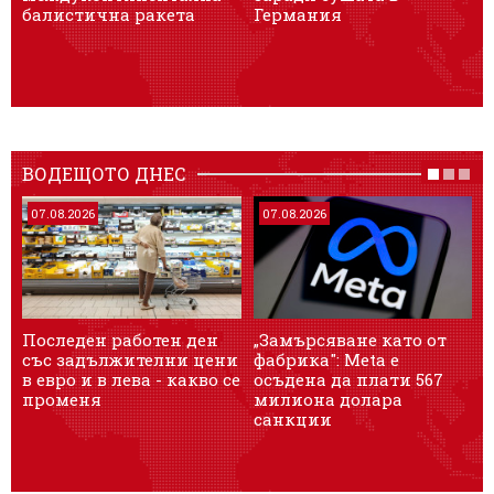
балистична ракета
Германия
ВОДЕЩОТО ДНЕС
07.08.2026
07.08.2026
Последен работен ден
„Замърсяване като от
със задължителни цени
фабрика": Meta е
о
в евро и в лева - какво се
осъдена да плати 567
R
променя
милиона долара
санкции