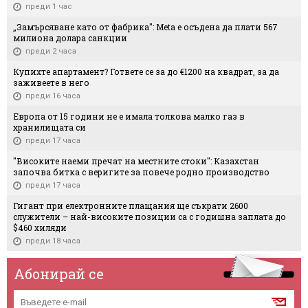
преди 1 час
„Замърсяване като от фабрика": Meta е осъдена да плати 567
милиона долара санкции
преди 2 часа
Купихте апартамент? Гответе се за до €1200 на квадрат, за да
заживеете в него
преди 16 часа
Европа от 15 години не е имала толкова малко газ в
хранилищата си
преди 17 часа
"Високите наеми пречат на местните стоки": Казахстан
започва битка с веригите за повече родно производство
преди 17 часа
Гигант при електронните плащания ще съкрати 2600
служители – най-високите позиции са с годишна заплата до
$460 хиляди
преди 18 часа
Абонирай се