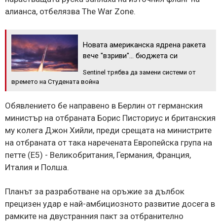
алианса, отбелязва The War Zone.
Новата американска ядрена ракета
вече "взриви"... бюджета си
Sentinel трябва да замени системи от
времето на Студената война
Обявлението бе направено в Берлин от германския
министър на отбраната Борис Писториус и британския
му колега Джон Хийли, преди срещата на министрите
на отбраната от така наречената Европейска група на
петте (E5) - Великобритания, Германия, Франция,
Италия и Полша.
Планът за разработване на оръжие за дълбок
прецизен удар е най-амбициозното развитие досега в
рамките на двустранния пакт за отбранително