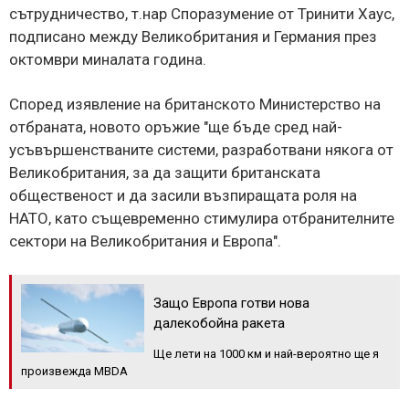
сътрудничество, т.нар Споразумение от Тринити Хаус,
подписано между Великобритания и Германия през
октомври миналата година.
Според изявление на британското Министерство на
отбраната, новото оръжие "ще бъде сред най-
усъвършенстваните системи, разработвани някога от
Великобритания, за да защити британската
общественост и да засили възпиращата роля на
НАТО, като същевременно стимулира отбранителните
сектори на Великобритания и Европа".
Защо Европа готви нова
далекобойна ракета
Ще лети на 1000 км и най-вероятно ще я
произвежда MBDA