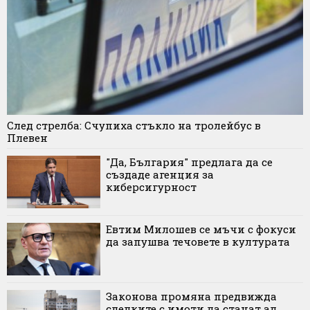
След стрелба: Счупиха стъкло на тролейбус в
Плевен
"Да, България" предлага да се
създаде агенция за
киберсигурност
Евтим Милошев се мъчи с фокуси
да запушва течовете в културата
Законова промяна предвижда
сделките с имоти да станат ад