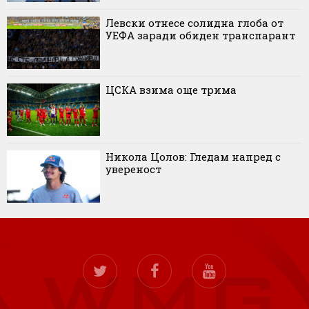
Левски отнесе солидна глоба от
УЕФА заради обиден транспарант
ЦСКА взима още трима
Никола Цолов: Гледам напред с
увереност