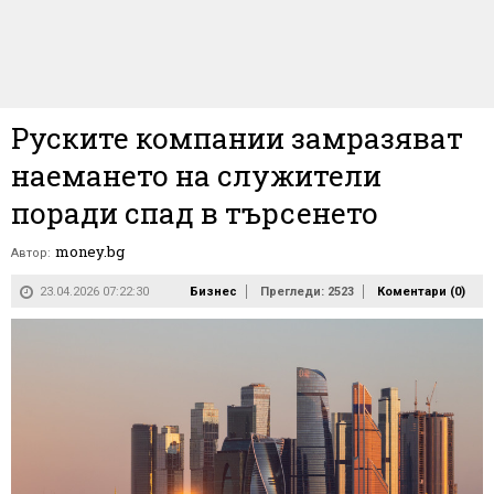
Руските компании замразяват
наемането на служители
поради спад в търсенето
money.bg
Автор:
23.04.2026 07:22:30
Бизнес
Прегледи: 2523
Коментари (
0
)