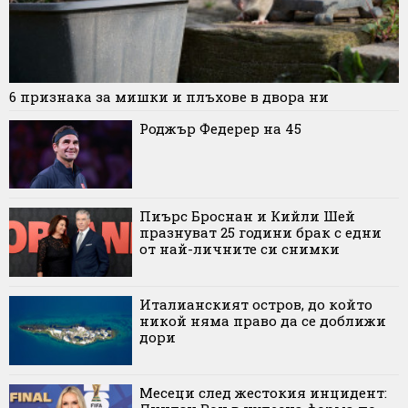
6 признака за мишки и плъхове в двора ни
Роджър Федерер на 45
Пиърс Броснан и Кийли Шей
празнуват 25 години брак с едни
от най-личните си снимки
Италианският остров, до който
никой няма право да се доближи
дори
Месеци след жестокия инцидент: