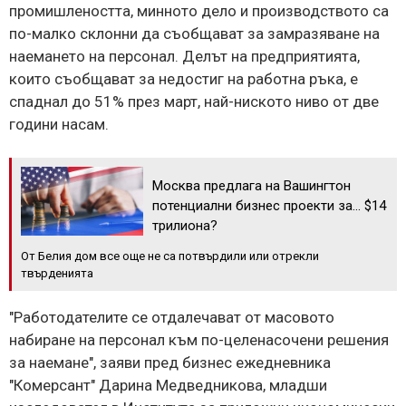
промишлеността, минното дело и производството са
по-малко склонни да съобщават за замразяване на
наемането на персонал. Делът на предприятията,
които съобщават за недостиг на работна ръка, е
спаднал до 51% през март, най-ниското ниво от две
години насам.
Москва предлага на Вашингтон
потенциални бизнес проекти за... $14
трилиона?
От Белия дом все още не са потвърдили или отрекли
твърденията
"Работодателите се отдалечават от масовото
набиране на персонал към по-целенасочени решения
за наемане", заяви пред бизнес ежедневника
"Комерсант" Дарина Медведникова, младши