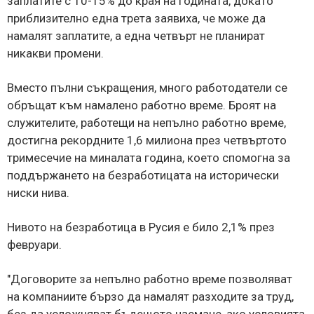
заплатите с 10-15% до края на годината, докато
приблизително една трета заявиха, че може да
намалят заплатите, а една четвърт не планират
никакви промени.
Вместо пълни съкращения, много работодатели се
обръщат към намалено работно време. Броят на
служителите, работещи на непълно работно време,
достигна рекордните 1,6 милиона през четвъртото
тримесечие на миналата година, което спомогна за
поддържането на безработицата на исторически
ниски нива.
Нивото на безработица в Русия е било 2,1% през
февруари.
"Договорите за непълно работно време позволяват
на компаниите бързо да намалят разходите за труд,
без да усложняват бъдещото наемане, ако условията