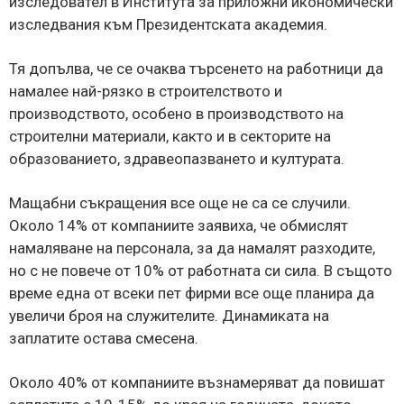
изследовател в Института за приложни икономически
изследвания към Президентската академия.
Тя допълва, че се очаква търсенето на работници да
намалее най-рязко в строителството и
производството, особено в производството на
строителни материали, както и в секторите на
образованието, здравеопазването и културата.
Мащабни съкращения все още не са се случили.
Около 14% от компаниите заявиха, че обмислят
намаляване на персонала, за да намалят разходите,
но с не повече от 10% от работната си сила. В същото
време една от всеки пет фирми все още планира да
увеличи броя на служителите. Динамиката на
заплатите остава смесена.
Около 40% от компаниите възнамеряват да повишат