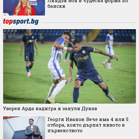
Линдзи Вон в чудесна форма по
бански
Уверен Арда надигра и занули Дунав
Георги Иванов: Вече има 4 или 5
отбора, които дърпат нивото в
първенството