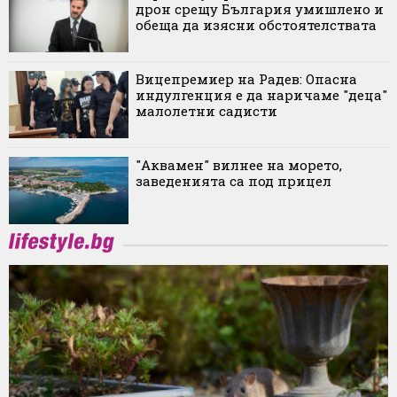
дрон срещу България умишлено и
обеща да изясни обстоятелствата
Вицепремиер на Радев: Опасна
индулгенция е да наричаме "деца"
малолетни садисти
"Аквамен" вилнее на морето,
заведенията са под прицел