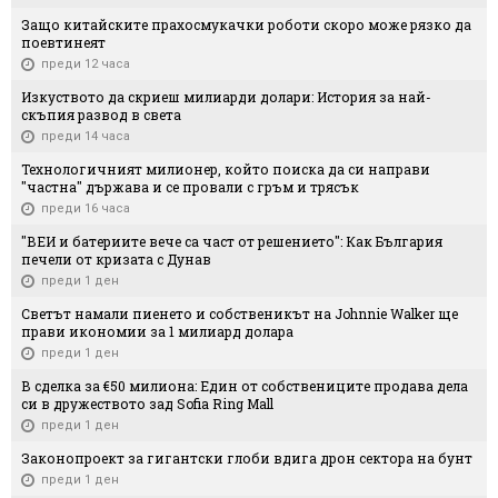
Защо китайските прахосмукачки роботи скоро може рязко да
поевтинеят
преди 12 часа
Изкуството да скриеш милиарди долари: История за най-
скъпия развод в света
преди 14 часа
Технологичният милионер, който поиска да си направи
"частна" държава и се провали с гръм и трясък
преди 16 часа
"ВЕИ и батериите вече са част от решението": Как България
печели от кризата с Дунав
преди 1 ден
Светът намали пиенето и собственикът на Johnnie Walker ще
прави икономии за 1 милиард долара
преди 1 ден
В сделка за €50 милиона: Един от собствениците продава дела
си в дружеството зад Sofia Ring Mall
преди 1 ден
Законопроект за гигантски глоби вдига дрон сектора на бунт
преди 1 ден