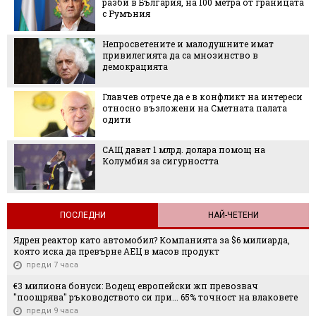
разби в България, на 100 метра от границата
с Румъния
Непросветените и малодушните имат
привилегията да са мнозинство в
демокрацията
Главчев отрече да е в конфликт на интереси
относно възложени на Сметната палата
одити
САЩ дават 1 млрд. долара помощ на
Колумбия за сигурността
ПОСЛЕДНИ
НАЙ-ЧЕТЕНИ
Ядрен реактор като автомобил? Компанията за $6 милиарда,
която иска да превърне АЕЦ в масов продукт
преди 7 часа
€3 милиона бонуси: Водещ европейски жп превозвач
"поощрява" ръководството си при... 65% точност на влаковете
преди 9 часа