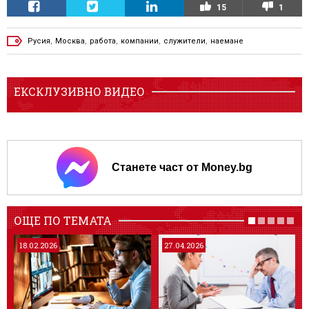
15
1
Русия
,
Москва
,
работа
,
компании
,
служители
,
наемане
ЕКСКЛУЗИВНО ВИДЕО
Станете част от Money.bg
ОЩЕ ПО ТЕМАТА
18.02.2026
27.04.2026