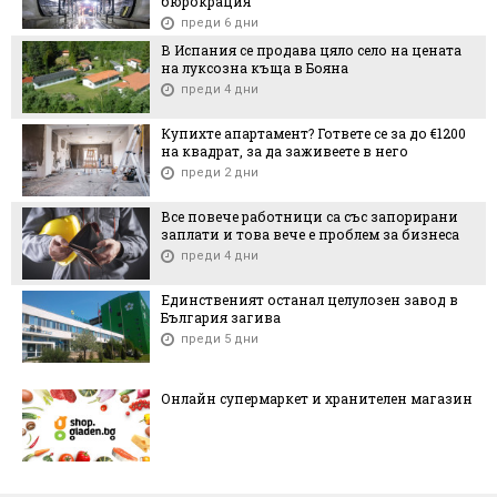
бюрокрация
преди 6 дни
В Испания се продава цяло село на цената
на луксозна къща в Бояна
преди 4 дни
Купихте апартамент? Гответе се за до €1200
на квадрат, за да заживеете в него
преди 2 дни
Все повече работници са със запорирани
заплати и това вече е проблем за бизнеса
преди 4 дни
Единственият останал целулозен завод в
България загива
преди 5 дни
Онлайн супермаркет и хранителен магазин