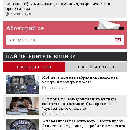
САЩ дават $1,2 милиарда на компания, за да... изостави
проектите си
преди 1 ден
Абонирай се
НАЙ-ЧЕТЕНИТЕ НОВИНИ ЗА
ПОСЛЕДНИТЕ 7 ДНИ
ПОСЛЕДНИТЕ 30 ДНИ
МВР вече може да забрани сигналите за
камери и проверки в Waze
преди 3 дни
В Сърбия и С. Македония минималната
заплата е по-голяма от българската и
"купува" много повече
преди 4 дни
Жп мегапроект за милиарди: Европа проби
Алпите, но не успява да пробие германската