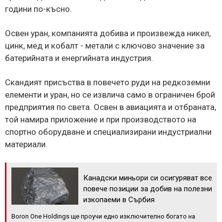
години по-късно.
Освен уран, компанията добива и произвежда никел,
цинк, мед и кобалт - метали с ключово значение за
батерийната и енергийната индустрия.
Скандият присъства в повечето руди на редкоземни
елементи и уран, но се извлича само в ограничен брой
предприятия по света. Освен в авиацията и отбраната,
той намира приложение и при производството на
спортно оборудване и специализирани индустриални
материали.
Канадски миньори си осигуряват все
повече позиции за добив на полезни
изкопаеми в Сърбия
Boron One Holdings ще проучи едно изключително богато на