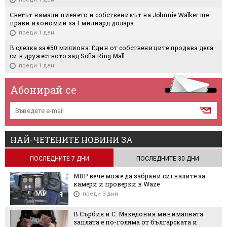
Светът намали пиенето и собственикът на Johnnie Walker ще
прави икономии за 1 милиард долара
преди 1 ден
В сделка за €50 милиона: Един от собствениците продава дела
си в дружеството зад Sofia Ring Mall
преди 1 ден
Абонирай се
НАЙ-ЧЕТЕНИТЕ НОВИНИ ЗА
ПОСЛЕДНИТЕ 7 ДНИ
ПОСЛЕДНИТЕ 30 ДНИ
МВР вече може да забрани сигналите за
камери и проверки в Waze
преди 3 дни
В Сърбия и С. Македония минималната
заплата е по-голяма от българската и