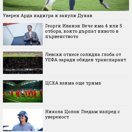
Уверен Арда надигра и занули Дунав
Георги Иванов: Вече има 4 или 5
отбора, които дърпат нивото в
първенството
Левски отнесе солидна глоба от
УЕФА заради обиден транспарант
ЦСКА взима още трима
Никола Цолов: Гледам напред с
увереност