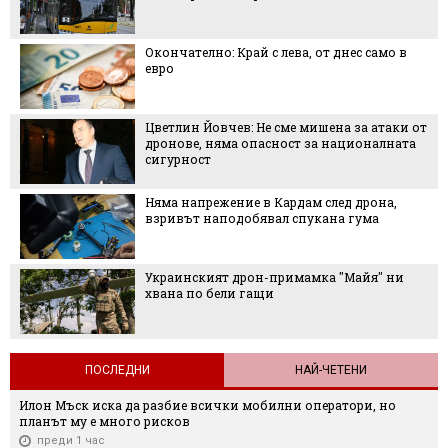
Окончателно: Край с лева, от днес само в
евро
Цветлин Йовчев: Не сме мишена за атаки от
дронове, няма опасност за националната
сигурност
Няма напрежение в Кардам след дрона,
взривът наподобявал спукана гума
Украинският дрон-примамка "Майя" ни
хвана по бели гащи
ПОСЛЕДНИ
НАЙ-ЧЕТЕНИ
Илон Мъск иска да разбие всички мобилни оператори, но
планът му е много рисков
преди 1 час