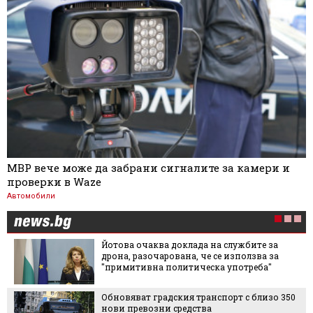
МВР вече може да забрани сигналите за камери и
проверки в Waze
Автомобили
Йотова очаква доклада на службите за
дрона, разочарована, че се използва за
"примитивна политическа употреба"
Обновяват градския транспорт с близо 350
нови превозни средства