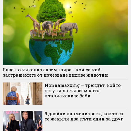
Едва по няколко екземпляра - кои са най-
застрашените от изчезване видове животни
Nonnamaxxing – трендът, който
ни учи да живеем като
италианските баби
9 двойки знаменитости, които са
се женили два пъти един за друг