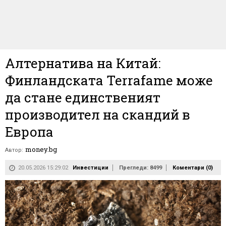
Алтернатива на Китай:
Финландската Terrafame може
да стане единственият
производител на скандий в
Европа
money.bg
Автор:
20.05.2026 15:29:02
Инвестиции
Прегледи: 8499
Коментари (
0
)