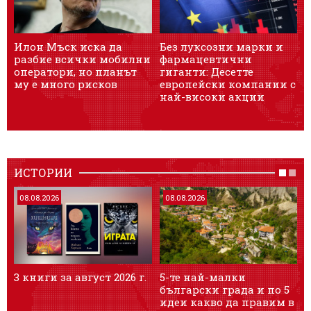
Илон Мъск иска да
Без луксозни марки и
Я
разбие всички мобилни
фармацевтични
оператори, но планът
гиганти: Десетте
К
му е много рисков
европейски компании с
м
най-високи акции
д
ИСТОРИИ
08.08.2026
08.08.2026
3 книги за август 2026 г.
5-те най-малки
Т
български градa и по 5
и
идеи какво да правим в
я