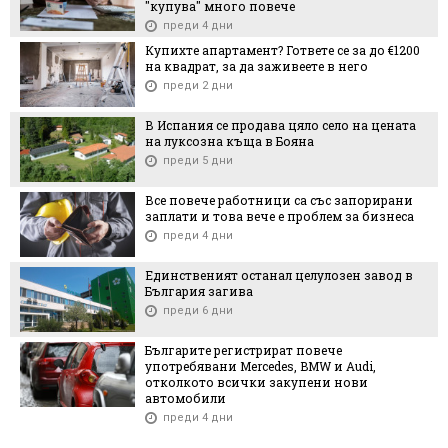
"купува" много повече
преди 4 дни
Купихте апартамент? Гответе се за до €1200
на квадрат, за да заживеете в него
преди 2 дни
В Испания се продава цяло село на цената
на луксозна къща в Бояна
преди 5 дни
Все повече работници са със запорирани
заплати и това вече е проблем за бизнеса
преди 4 дни
Единственият останал целулозен завод в
България загива
преди 6 дни
Българите регистрират повече
употребявани Mercedes, BMW и Audi,
отколкото всички закупени нови
автомобили
преди 4 дни