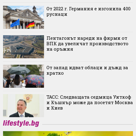
От 2022 г. Германия е изгонила 400
руснаци
Пентагонът нареди на фирми от
ВПК да увеличат производството
на оръжия
От запад идват облаци и дъжд за
кратко
ТАСС: Следващата седмица Уиткоф
и Къшнър може да посетят Москва
и Киев