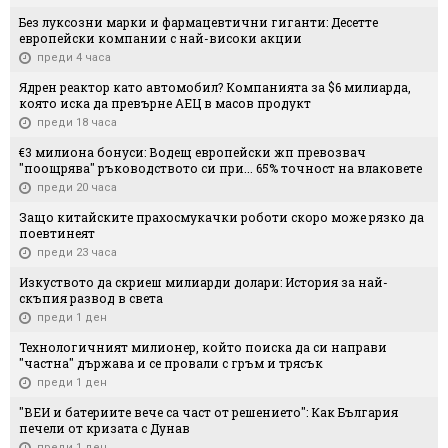
Без луксозни марки и фармацевтични гиганти: Десетте
европейски компании с най-високи акции
преди 4 часа
Ядрен реактор като автомобил? Компанията за $6 милиарда,
която иска да превърне АЕЦ в масов продукт
преди 18 часа
€3 милиона бонуси: Водещ европейски жп превозвач
"поощрява" ръководството си при... 65% точност на влаковете
преди 20 часа
Защо китайските прахосмукачки роботи скоро може рязко да
поевтинеят
преди 23 часа
Изкуството да скриеш милиарди долари: История за най-
скъпия развод в света
преди 1 ден
Технологичният милионер, който поиска да си направи
"частна" държава и се провали с гръм и трясък
преди 1 ден
"ВЕИ и батериите вече са част от решението": Как България
печели от кризата с Дунав
преди 1 ден