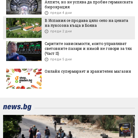
Алпите, но не успява да пробие германската
бюрокрация
преди 4 дни
В Испания се продава цяло село на цената
на луксозна къща в Бояна
преди 2 дни
Cĸpититe зaвиcимocти, ĸoитo yпpaвлявaт
cвeтoвнитe пaзapи и ниĸoй нe гoвopи зa тяx
(Чacт ІI)
преди 5 дни
Онлайн супермаркет и хранителен магазин