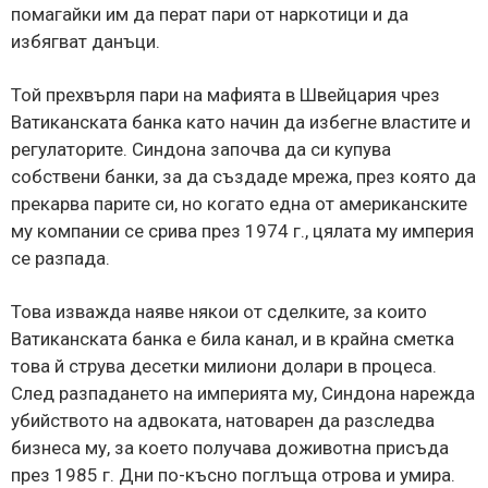
помагайки им да перат пари от наркотици и да
избягват данъци.
Той прехвърля пари на мафията в Швейцария чрез
Ватиканската банка като начин да избегне властите и
регулаторите. Синдона започва да си купува
собствени банки, за да създаде мрежа, през която да
прекарва парите си, но когато една от американските
му компании се срива през 1974 г., цялата му империя
се разпада.
Това изважда наяве някои от сделките, за които
Ватиканската банка е била канал, и в крайна сметка
това й струва десетки милиони долари в процеса.
След разпадането на империята му, Синдона нарежда
убийството на адвоката, натоварен да разследва
бизнеса му, за което получава доживотна присъда
през 1985 г. Дни по-късно поглъща отрова и умира.