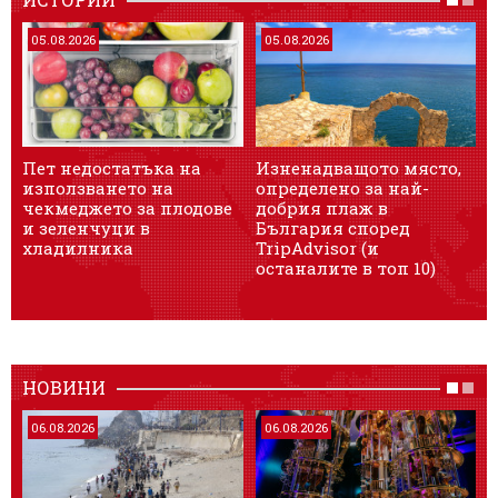
05.08.2026
05.08.2026
Пет недостатъка на
Изненадващото място,
използването на
определено за най-
чекмеджето за плодове
добрия плаж в
и зеленчуци в
България според
хладилника
TripAdvisor (и
останалите в топ 10)
НОВИНИ
06.08.2026
06.08.2026