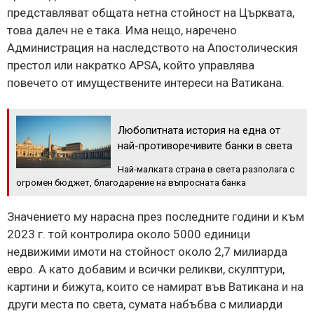
представляват общата нетна стойност на Църквата,
това далеч не е така. Има нещо, наречено
Администрация на наследството на Апостолическия
престол или накратко APSA, който управлява
повечето от имуществените интереси на Ватикана.
Любопитната история на една от
най-противоречивите банки в света
Най-малката страна в света разполага с
огромен бюджет, благодарение на въпросната банка
Значението му нарасна през последните години и към
2023 г. той контролира около 5000 единици
недвижими имоти на стойност около 2,7 милиарда
евро. А като добавим и всички реликви, скулптури,
картини и бижута, които се намират във Ватикана и на
други места по света, сумата набъбва с милиарди