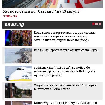
Метрото стига до "Левски Г" на 15 август
Икономика
не ще унищожи
Мартин Ангелов за българ
ето лукс,
Halfbike: “Като "еднорог" см
са по-добри
много тясна ниша и почти
конкуренция"
т щурма на Сеута?
"Желирано" лято: тенденци
превзема обувките, аксесо
маникюра
до който бе
Това ли е най-добрият на
ви в Лайпциг, е
царевица
о на 12 сгради в
След инцидента в село Кън
обвиняваме породата е на
най-грешният отговор
чу омбудсмана и
Испанската престолонасл