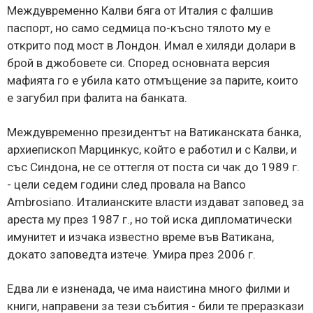
Междувременно Калви бяга от Италия с фалшив
паспорт, но само седмица по-късно тялото му е
открито под мост в Лондон. Имал е хиляди долари в
брой в джобовете си. Според основната версия
мафията го е убила като отмъщение за парите, които
е загубил при фалита на банката.
Междувременно президентът на Ватиканската банка,
архиепископ Марцинкус, който е работил и с Калви, и
със Синдона, не се оттегля от поста си чак до 1989 г.
- цели седем години след провала на Banco
Ambrosiano. Италианските власти издават заповед за
ареста му през 1987 г., но той иска дипломатически
имунитет и изчака известно време във Ватикана,
докато заповедта изтече. Умира през 2006 г.
Едва ли е изненада, че има наистина много филми и
книги, направени за тези събития - били те преразкази