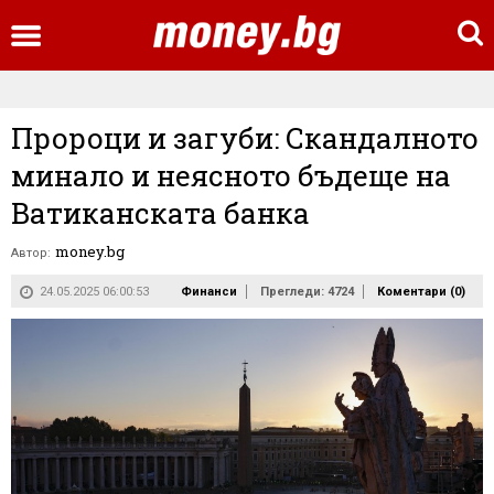
Пророци и загуби: Скандалното
минало и неясното бъдеще на
Ватиканската банка
money.bg
Автор:
24.05.2025 06:00:53
Финанси
Прегледи: 4724
Коментари (
0
)