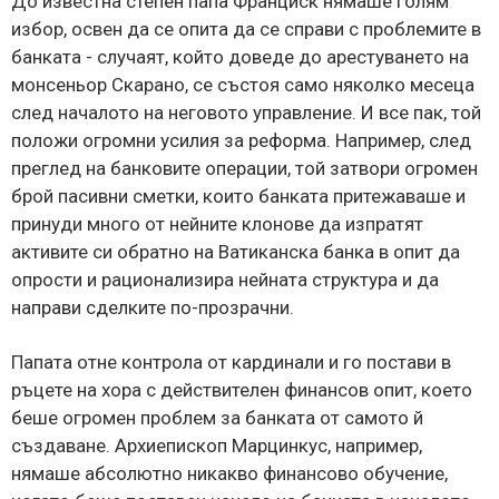
До известна степен папа Франциск нямаше голям
избор, освен да се опита да се справи с проблемите в
банката - случаят, който доведе до арестуването на
монсеньор Скарано, се състоя само няколко месеца
след началото на неговото управление. И все пак, той
положи огромни усилия за реформа. Например, след
преглед на банковите операции, той затвори огромен
брой пасивни сметки, които банката притежаваше и
принуди много от нейните клонове да изпратят
активите си обратно на Ватиканска банка в опит да
опрости и рационализира нейната структура и да
направи сделките по-прозрачни.
Папата отне контрола от кардинали и го постави в
ръцете на хора с действителен финансов опит, което
беше огромен проблем за банката от самото й
създаване. Архиепископ Марцинкус, например,
нямаше абсолютно никакво финансово обучение,