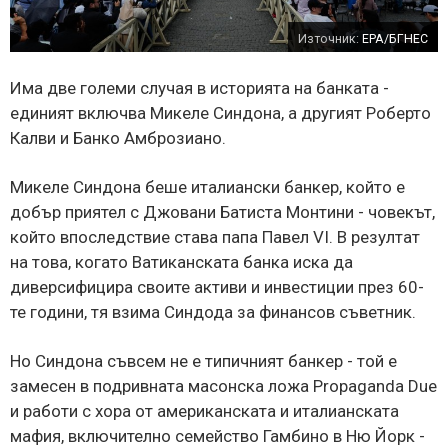
Източник:
EPA/БГНЕС
Има две големи случая в историята на банката -
единият включва Микеле Синдона, а другият Роберто
Калви и Банко Амброзиано.
Микеле Синдона беше италиански банкер, който е
добър приятел с Джовани Батиста Монтини - човекът,
който впоследствие става папа Павел VI. В резултат
на това, когато Ватиканската банка иска да
диверсифицира своите активи и инвестиции през 60-
те години, тя взима Синдода за финансов съветник.
Но Синдона съвсем не е типичният банкер - той е
замесен в подривната масонска ложа Propaganda Due
и работи с хора от американската и италианската
мафия, включително семейство Гамбино в Ню Йорк -