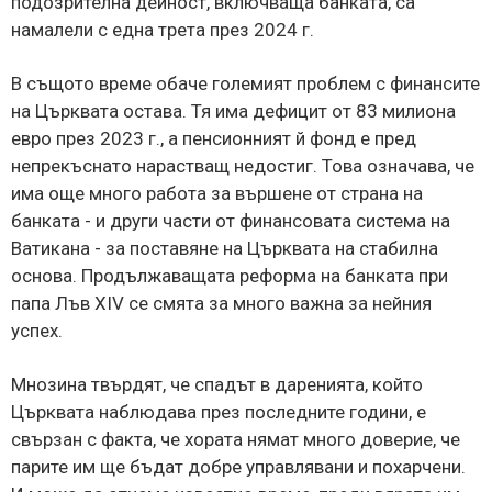
подозрителна дейност, включваща банката, са
намалели с една трета през 2024 г.
В същото време обаче големият проблем с финансите
на Църквата остава. Тя има дефицит от 83 милиона
евро през 2023 г., а пенсионният й фонд е пред
непрекъснато нарастващ недостиг. Това означава, че
има още много работа за вършене от страна на
банката - и други части от финансовата система на
Ватикана - за поставяне на Църквата на стабилна
основа. Продължаващата реформа на банката при
папа Лъв XIV се смята за много важна за нейния
успех.
Мнозина твърдят, че спадът в даренията, който
Църквата наблюдава през последните години, е
свързан с факта, че хората нямат много доверие, че
парите им ще бъдат добре управлявани и похарчени.