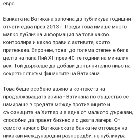
евро.
Банката на Ватикана започна да публикува годишни
отчети едва през 2013 г. Преди това имаше много
малко публична информация за това какво
контролира и какво прави с активите, които
притежава. Впрочем, това до голяма степен е била
целта на папа Пий XII през 40-те години на миналия
век. Той държеше да добави допълнително ниво на
секретност към финансите на Ватикана.
Това беше особено важно в контекста на
продължаващата война - Ватикана по същество се
намираше в средата между противниците и
съюзниците на Хитлер и е една от малкото държави,
способни да правят бизнес и с двата лагера. От
самото начало Ватиканската банка не отговаря на
никакви международни разпоредби, не публикува