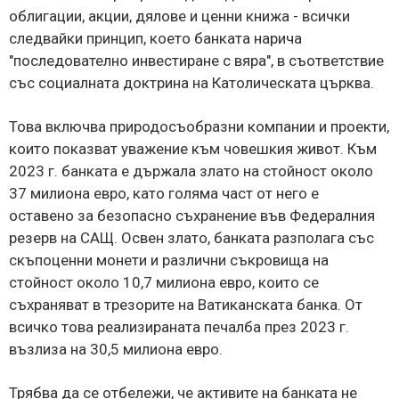
облигации, акции, дялове и ценни книжа - всички
следвайки принцип, което банката нарича
"последователно инвестиране с вяра", в съответствие
със социалната доктрина на Католическата църква.
Това включва природосъобразни компании и проекти,
които показват уважение към човешкия живот. Към
2023 г. банката е държала злато на стойност около
37 милиона евро, като голяма част от него е
оставено за безопасно съхранение във Федералния
резерв на САЩ. Освен злато, банката разполага със
скъпоценни монети и различни съкровища на
стойност около 10,7 милиона евро, които се
съхраняват в трезорите на Ватиканската банка. От
всичко това реализираната печалба през 2023 г.
възлиза на 30,5 милиона евро.
Трябва да се отбележи, че активите на банката не