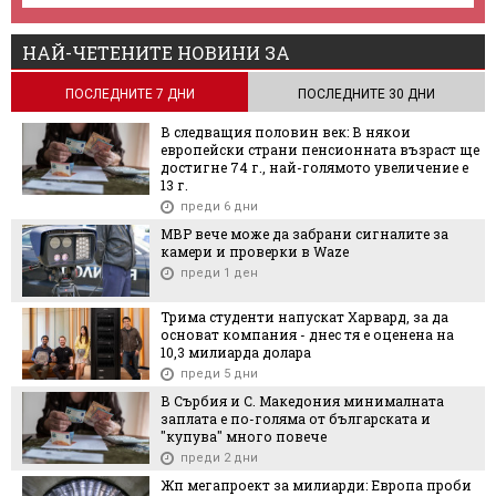
НАЙ-ЧЕТЕНИТЕ НОВИНИ ЗА
ПОСЛЕДНИТЕ 7 ДНИ
ПОСЛЕДНИТЕ 30 ДНИ
В следващия половин век: В някои
европейски страни пенсионната възраст ще
достигне 74 г., най-голямото увеличение е
13 г.
преди 6 дни
МВР вече може да забрани сигналите за
камери и проверки в Waze
преди 1 ден
Трима студенти напускат Харвард, за да
основат компания - днес тя е оценена на
10,3 милиарда долара
преди 5 дни
В Сърбия и С. Македония минималната
заплата е по-голяма от българската и
"купува" много повече
преди 2 дни
Жп мегапроект за милиарди: Европа проби