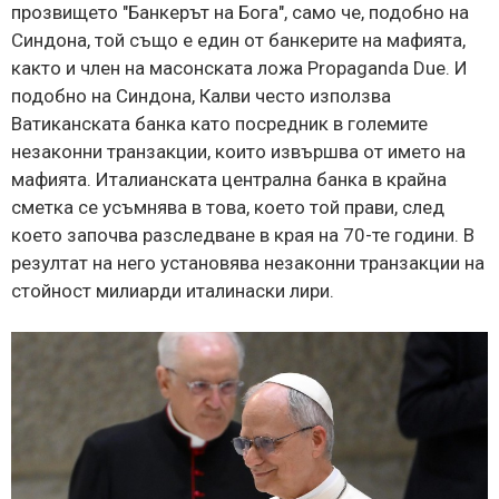
прозвището "Банкерът на Бога", само че, подобно на
Синдона, той също е един от банкерите на мафията,
както и член на масонската ложа Propaganda Due. И
подобно на Синдона, Калви често използва
Ватиканската банка като посредник в големите
незаконни транзакции, които извършва от името на
мафията. Италианската централна банка в крайна
сметка се усъмнява в това, което той прави, след
което започва разследване в края на 70-те години. В
резултат на него установява незаконни транзакции на
стойност милиарди италинаски лири.