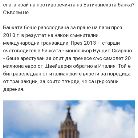
слага край на противоречията на Ватиканската банка?
Съвсем не.
Банката беше разследвана за пране на пари през
2010 г. в резултат на някои съмнителни
международни транзакции. През 2013 г. старши
счетоводител в банката - монсеньор Нунцио Скарано
- беше арестуван за опит да пренесе със самолет 20
милиона евро от Швейцария обратно в Италия. Той е
бил разследван от италианските власти за поредица
от транзакции, за които твърди, че са църковни
дарения.