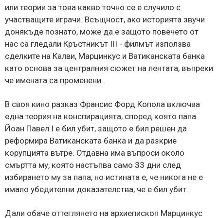
или теории за това какво точно се е случило с
участващите играчи. Всъщност, ако историята звучи
донякъде познато, може да е защото повечето от
нас са гледали Кръстникът III - филмът използва
сделките на Калви, Марцинкус и Ватиканската банка
като основа за централния сюжет на лентата, въпреки
че имената са променени.
В своя кино разказ Франсис Форд Копола включва
една теория на конспирацията, според която папа
Йоан Павел I е бил убит, защото е бил решен да
реформира Ватиканската банка и да разкрие
корупцията вътре. Отдавна има въпроси около
смъртта му, която настъпва само 33 дни след
избирането му за папа, но истината е, че никога не е
имало убедителни доказателства, че е бил убит.
Дали обаче оттеглянето на архиепископ Марцинкус