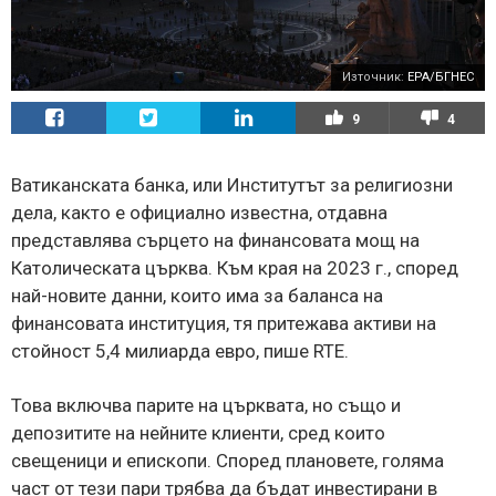
Източник:
EPA/БГНЕС
9
4
Ватиканската банка, или Институтът за религиозни
дела, както е официално известна, отдавна
представлява сърцето на финансовата мощ на
Католическата църква. Към края на 2023 г., според
най-новите данни, които има за баланса на
финансовата институция, тя притежава активи на
стойност 5,4 милиарда евро, пише RTE.
Това включва парите на църквата, но също и
депозитите на нейните клиенти, сред които
свещеници и епископи. Според плановете, голяма
част от тези пари трябва да бъдат инвестирани в