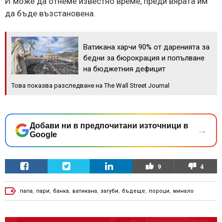
И може да отнеме известно време, преди вярата им
да бъде възстановена.
Ватикана харчи 90% от даренията за
бедни за бюрокрация и попълване
на бюджетния дефицит
Това показва разследване на The Wall Street Journal
Добави ни в предпочитани източници в
→
Google
9
4
папа
,
пари
,
банка
,
ватикана
,
загуби
,
бъдеще
,
пороци
,
минало