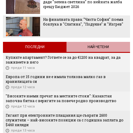
о нейната жалба
Леонор, каквато не сме я 
ста София" поема
Колко вредно за краката н
дуяне" и "Изгрев"
носенето на джапанки
ПОСЛЕДНИ
НАЙ-ЧЕТЕНИ
Купихте апартамент? Гответе се за до €1200 на квадрат, за да
заживеете в него
преди 11 часа
Европа от 15 години не е имала толкова малко газ в
хранилищата си
преди 12 часа
"Високите наеми пречат на местните стоки": Казахстан
започва битка с веригите за повече родно производство
преди 12 часа
Гигант при електронните плащания ще съкрати 2600
служители – най-високите позиции са с годишна заплата до
$460 хиляди
преди 13 часа