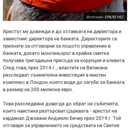
Източник:
EPA/БГНЕС
Арестът му довежда и до оставката на директора и
заместник-директора на банката. Директорите са
признати за отговорни за лошото управление в
банката, докато монсеньорът в крайна сметка
получава тригодишна присъда за корупция и клевета.
След това, през 2014 г. , властите на Ватикана
разследват съмнителна инвестиция в имотен
комплекс в Лондон, което води до загуби за банката
в размер на 200 милиона евро.
Това разследване довегда до обрат на събитията,
които наистина разтърсват Църквата - арестът на
кардинал Джовани Анджело Бечиу през 2019 г. Той
отговаря за управлението на средствата на Светия