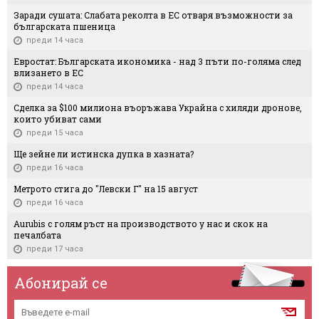
Заради сушата: Слабата реколта в ЕС отваря възможности за
българската пшеница
преди 14 часа
Евростат: Българската икономика - над 3 пъти по-голяма след
влизането в ЕС
преди 14 часа
Сделка за $100 милиона въоръжава Украйна с хиляди дронове,
които убиват сами
преди 15 часа
Ще зейне ли истинска дупка в хазната?
преди 16 часа
Метрото стига до "Левски Г" на 15 август
преди 16 часа
Aurubis с голям ръст на производството у нас и скок на
печалбата
преди 17 часа
Абонирай се