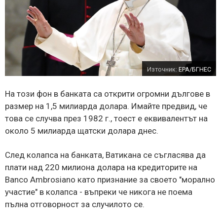
Източник:
EPA/БГНЕС
На този фон в банката са открити огромни дългове в
размер на 1,5 милиарда долара. Имайте предвид, че
това се случва през 1982 г., тоест е еквивалентът на
около 5 милиарда щатски долара днес.
След колапса на банката, Ватикана се съгласява да
плати над 220 милиона долара на кредиторите на
Banco Ambrosiano като признание за своето "морално
участие" в колапса - въпреки че никога не поема
пълна отговорност за случилото се.