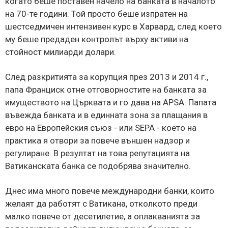
когато беше поставен начело на банката в началото
на 70-те години. Той просто беше изпратен на
шестседмичен интензивен курс в Харвард, след което
му беше предаден контролът върху активи на
стойност милиарди долари.
След разкритията за корупция през 2013 и 2014 г.,
папа Франциск отне отговорностите на банката за
имуществото на Църквата и го дава на APSA. Папата
въвежда банката и в единната зона за плащания в
евро на Европейския съюз - или SEPA - което на
практика я отвори за повече външен надзор и
регулиране. В резултат на това репутацията на
Ватиканската банка се подобрява значително.
Днес има много повече международни банки, които
желаят да работят с Ватикана, отколкото преди
малко повече от десетилетие, а оплакванията за