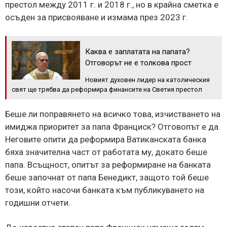
престол между 2011 г. и 2018 г., но в крайна сметка е
осъден за присвояване и измама през 2023 г.
Каква е заплатата на папата?
Отговорът не е толкова прост
Новият духовен лидер на католическия
свят ще трябва да реформира финансите на Светия престол
Беше ли поправянето на всичко това, изчистването на
имиджа приоритет за папа Франциск? Отговопът е да.
Неговите опити да реформира Ватиканската банка
бяха значителна част от работата му, докато беше
папа. Всъщност, опитът за реформиране на банката
беше започнат от папа Бенедикт, защото той беше
този, който насочи банката към публикуването на
годишни отчети.