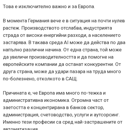
Това е изключително важно и за Европа.
В момента Германия вече е в ситуация на почти нулев
растеж. Производството отслабва, индустрията
страда от високи енергийни разходи, а населението
застарява. В такава среда AI може да действа по два
напълно различни начина. От една страна, той може
да увеличи производителността и да помогне на
европейските компании да останат конкурентни. От
друга страна, може да удари пазара на труда много
по-болезнено, отколкото в САЩ.
Причината е, че Европа има много по-тежка и
административна икономика. Огромна част от
заетостта е концентрирана в банков сектор,
администрация, счетоводство, услуги и аутсорсинг.
Именно тези професии са сред най-застрашените от
автоматизация.