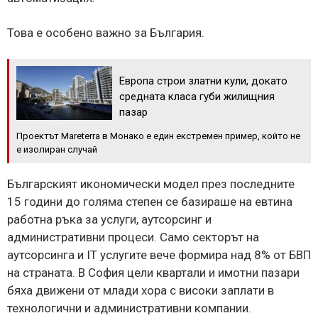
Това е особено важно за България.
Европа строи златни кули, докато
средната класа губи жилищния
пазар
Проектът Mareterra в Монако е един екстремен пример, който не
е изолиран случай
Българският икономически модел през последните
15 години до голяма степен се базираше на евтина
работна ръка за услуги, аутсорсинг и
административни процеси. Само секторът на
аутсорсинга и IT услугите вече формира над 8% от БВП
на страната. В София цели квартали и имотни пазари
бяха движени от млади хора с високи заплати в
технологични и административни компании.