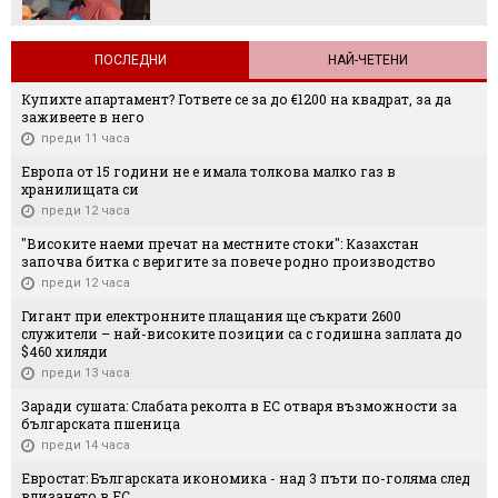
ПОСЛЕДНИ
НАЙ-ЧЕТЕНИ
Купихте апартамент? Гответе се за до €1200 на квадрат, за да
заживеете в него
преди 11 часа
Европа от 15 години не е имала толкова малко газ в
хранилищата си
преди 12 часа
"Високите наеми пречат на местните стоки": Казахстан
започва битка с веригите за повече родно производство
преди 12 часа
Гигант при електронните плащания ще съкрати 2600
служители – най-високите позиции са с годишна заплата до
$460 хиляди
преди 13 часа
Заради сушата: Слабата реколта в ЕС отваря възможности за
българската пшеница
преди 14 часа
Евростат: Българската икономика - над 3 пъти по-голяма след
влизането в ЕС