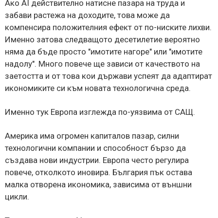
Ако AI действително натисне пазара на труда и
забави растежа на доходите, това може да
компенсира положителния ефект от по-ниските лихви.
Именно затова следващото десетилетие вероятно
няма да бъде просто "имотите нагоре" или "имотите
надолу". Много повече ще зависи от качеството на
заетостта и от това кои държави успеят да адаптират
икономиките си към новата технологична среда.
Именно тук Европа изглежда по-уязвима от САЩ.
Америка има огромен капиталов пазар, силни
технологични компании и способност бързо да
създава нови индустрии. Европа често регулира
повече, отколкото иновира. България пък остава
малка отворена икономика, зависима от външни
цикли.