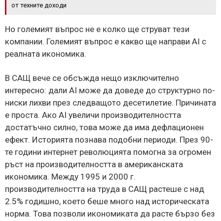
от техните доходи
Но големият въпрос не е колко ще струват тези
компании. Големият въпрос е какво ще направи AI с
реалната икономика.
В САЩ вече се обсъжда нещо изключително
интересно: дали AI може да доведе до структурно по-
ниски лихви през следващото десетилетие. Причината
е проста. Ако AI увеличи производителността
достатъчно силно, това може да има дефлационен
ефект. Историята познава подобни периоди. През 90-
те години интернет революцията помогна за огромен
ръст на производителността в американската
икономика. Между 1995 и 2000 г.
производителността на труда в САЩ растеше с над
2.5% годишно, което беше много над историческата
норма. Това позволи икономиката да расте бързо без