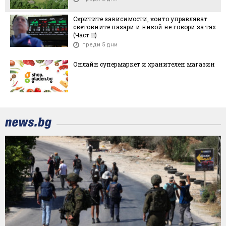
Cĸpититe зaвиcимocти, ĸoитo yпpaвлявaт
cвeтoвнитe пaзapи и ниĸoй нe гoвopи зa тяx
(Чacт ІI)
преди 5 дни
Онлайн супермаркет и хранителен магазин