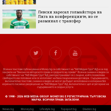
Левски харесал голмайстора на
Лига на конференциите, но се
разминал с трансфер
Всички текстове публикувани в Money.bg са собственост на "Уеб Медия Груп" АД и са под
закрила на "Закона за авторското право и сродните му права". Всички снимки и видеа са
собственост на "Уеб Медия Груп" АД, разпространяват се с лиценз, който позволява
свободното им ползване или се използват на база лицензионни договори. Съдържанието,
включително текстове, снимки и видео не могат да бъдат използвани и копирани без
изричното писмено разрешение на "Уеб Медия Груп" АД, включително с цел агрегиране на
съдържанието и сходни услуги.
© 1998 - 2026 WEB MEDIA GROUP. MONEY.BG Е РЕГИСТРИРАНА ТЪРГОВСКА
МАРКА. ВСИЧКИ ПРАВА ЗАПАЗЕНИ.
News.bg
Money.bg
Lifestyle.bg
Topsport.bg
Gladen.bg