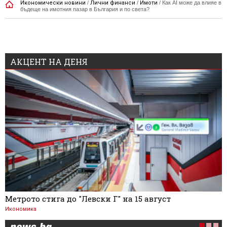
Икономически новини
/
Лични финанси
/
Имоти
/
Как AI може да влияе в
бъдеще на имотния пазар в България и по света?
АКЦЕНТ НА ДЕНЯ
Метрото стига до "Левски Г" на 15 август
Икономика