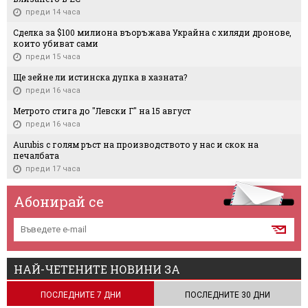
преди 14 часа
Сделка за $100 милиона въоръжава Украйна с хиляди дронове,
които убиват сами
преди 15 часа
Ще зейне ли истинска дупка в хазната?
преди 16 часа
Метрото стига до "Левски Г" на 15 август
преди 16 часа
Aurubis с голям ръст на производството у нас и скок на
печалбата
преди 17 часа
Абонирай се
НАЙ-ЧЕТЕНИТЕ НОВИНИ ЗА
ПОСЛЕДНИТЕ 7 ДНИ
ПОСЛЕДНИТЕ 30 ДНИ