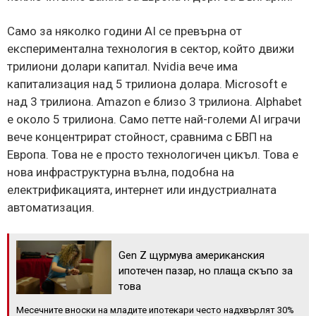
Само за няколко години AI се превърна от
експериментална технология в сектор, който движи
трилиони долари капитал. Nvidia вече има
капитализация над 5 трилиона долара. Microsoft е
над 3 трилиона. Amazon е близо 3 трилиона. Alphabet
е около 5 трилиона. Само петте най-големи AI играчи
вече концентрират стойност, сравнима с БВП на
Европа. Това не е просто технологичен цикъл. Това е
нова инфраструктурна вълна, подобна на
електрификацията, интернет или индустриалната
автоматизация.
Gen Z щурмува американския
ипотечен пазар, но плаща скъпо за
това
Месечните вноски на младите ипотекари често надхвърлят 30%