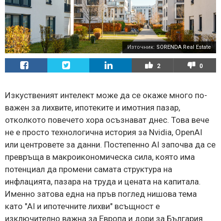
Източник:
SORENDA Real Estate
2
0
Изкуственият интелект може да се окаже много по-
важен за лихвите, ипотеките и имотния пазар,
отколкото повечето хора осъзнават днес. Това вече
не е просто технологична история за Nvidia, OpenAI
или центровете за данни. Постепенно AI започва да се
превръща в макроикономическа сила, която има
потенциал да промени самата структура на
инфлацията, пазара на труда и цената на капитала.
Именно затова една на пръв поглед нишова тема
като "AI и ипотечните лихви" всъщност е
изключително важна за Европа и дори за България.