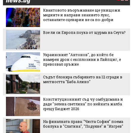
о въоръжаване ще унищожи
Мартин Анге
направи знанието лукс,
Halfbike: “Ка
 сценарии не са по-добри
много тясна
конкуренци
Европа поука от щурма на Сеута?
"Желирано" л
превзема обу
маникюра
т "Антонов", до който бе
Това ли е н
он с експлозиви в Лайпциг, е
царевица
 оръжие
ира събарянето на 12 сгради в
След инциде
 "Баба Алино"
обвиняваме 
най-грешния
ионният съд чу омбудсмана и
Испанската 
на светлина" по нейната жалба
Леонор, какв
ет 2026
та права: "Чиста София" поема
Колко вредн
Слатина", "Подуяне" и "Изгрев"
носенето на