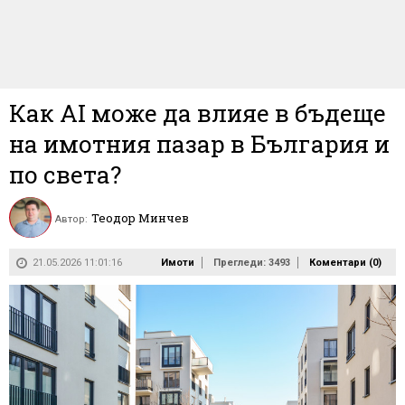
Как AI може да влияе в бъдеще
на имотния пазар в България и
по света?
Теодор Минчев
Автор:
21.05.2026 11:01:16
Имоти
Прегледи: 3493
Коментари (
0
)