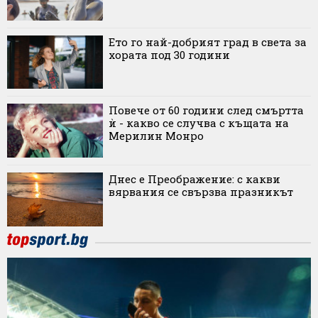
Ето го най-добрият град в света за
хората под 30 години
Повече от 60 години след смъртта
ѝ - какво се случва с къщата на
Мерилин Монро
Днес е Преображение: с какви
вярвания се свързва празникът