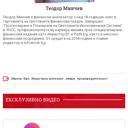
Теодор Минчев
Теодор Mинчeв e финансов анализатор с над 18-годишен опит в
търговията на световните финансови пазари. Завършил
"Прогнозиране и Планиране на Световните Икономически Системи"
в УНСС, професионалната му кариера минава през специализирани
финансови издания като Инвестор.БГ и Profit.bg, както и няколко
финансови посредника. От средата на 2018 година е главен
редактор в Infostock.bg.
Имоти
,
бвп
,
Изкуствен интелект
,
лихви
,
производителност
ЕКСКЛУЗИВНО ВИДЕО