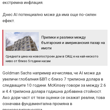
екстремна инфлация.
Днес AI потенциално може да има още по-силен
ефект.
Прилики и разлики между
българския и американския пазар на
имоти
Средната цена на новопостроен дом в САЩ е на най-ниското
ниво от близо 5 години насам
Goldman Sachs например изчислява, че AI може да
увеличи глобалния БВП с близо 7 трилиона долара в
следващите 10 години. McKinsey говори за между 2.6
и 4.4 трилиона долара годишна добавена стойност.
Ако дори част от тези оценки се окажат реални, това
означава фундаментална промяна в
производителността.