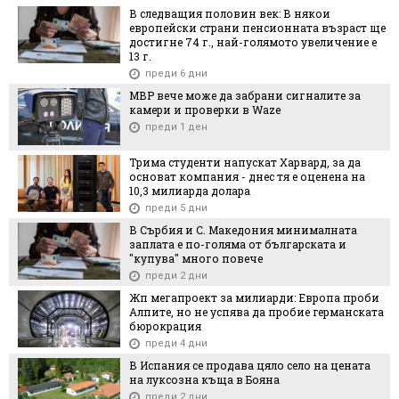
В следващия половин век: В някои
европейски страни пенсионната възраст ще
достигне 74 г., най-голямото увеличение е
13 г.
преди 6 дни
МВР вече може да забрани сигналите за
камери и проверки в Waze
преди 1 ден
Трима студенти напускат Харвард, за да
основат компания - днес тя е оценена на
10,3 милиарда долара
преди 5 дни
В Сърбия и С. Македония минималната
заплата е по-голяма от българската и
"купува" много повече
преди 2 дни
Жп мегапроект за милиарди: Европа проби
Алпите, но не успява да пробие германската
бюрокрация
преди 4 дни
В Испания се продава цяло село на цената
на луксозна къща в Бояна
преди 2 дни