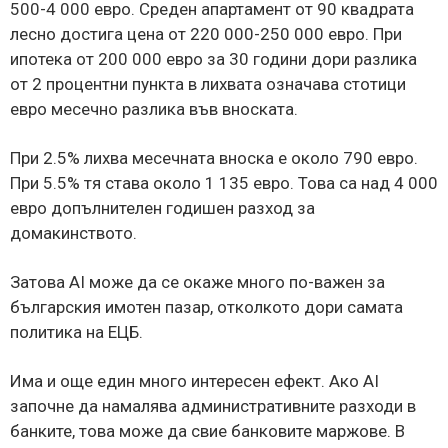
500-4 000 евро. Среден апартамент от 90 квадрата
лесно достига цена от 220 000-250 000 евро. При
ипотека от 200 000 евро за 30 години дори разлика
от 2 процентни пункта в лихвата означава стотици
евро месечно разлика във вноската.
При 2.5% лихва месечната вноска е около 790 евро.
При 5.5% тя става около 1 135 евро. Това са над 4 000
евро допълнителен годишен разход за
домакинството.
Затова AI може да се окаже много по-важен за
българския имотен пазар, отколкото дори самата
политика на ЕЦБ.
Има и още един много интересен ефект. Ако AI
започне да намалява административните разходи в
банките, това може да свие банковите маржове. В