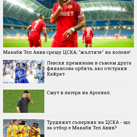
Макаби Тел Авив срещу ЦСКА, "жълтите" на колене!
Левски преминава в съвсем друга
финансова орбита, ако отстрани
Кайрат
Смут в лагера на Арсенал
Трудният съперник на ЦСКА - що
за отбор е Макаби Тел Авив?