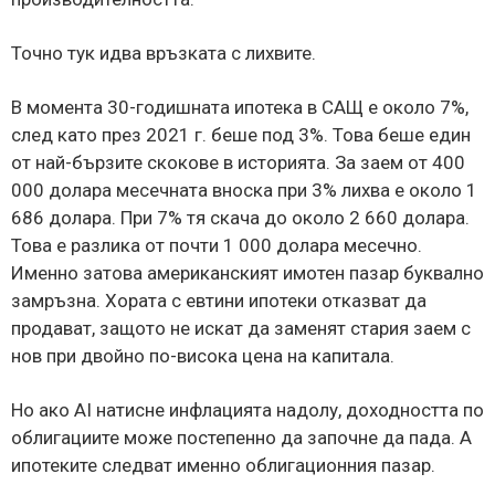
Точно тук идва връзката с лихвите.
В момента 30-годишната ипотека в САЩ е около 7%,
след като през 2021 г. беше под 3%. Това беше един
от най-бързите скокове в историята. За заем от 400
000 долара месечната вноска при 3% лихва е около 1
686 долара. При 7% тя скача до около 2 660 долара.
Това е разлика от почти 1 000 долара месечно.
Именно затова американският имотен пазар буквално
замръзна. Хората с евтини ипотеки отказват да
продават, защото не искат да заменят стария заем с
нов при двойно по-висока цена на капитала.
Но ако AI натисне инфлацията надолу, доходността по
облигациите може постепенно да започне да пада. А
ипотеките следват именно облигационния пазар.