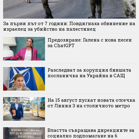
За първи път от 7 години: Повдигнаха обвинение на
израелец за убийство на палестинец
Предозиране: Галена с нова песен
за ChatGPT
Разследват за корупция бившата
посланичка на Украйна в САЩ
На 15 август пускат новата отсечка
от Линия 3 на столичното метро
Властта съкращава дирекциите за
социално подпомагане на 6