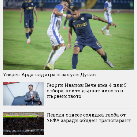
Уверен Арда надигра и занули Дунав
Георги Иванов: Вече има 4 или 5
отбора, които дърпат нивото в
първенството
Левски отнесе солидна глоба от
УЕФА заради обиден транспарант