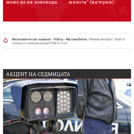
може да ви изненада
живота" (интервю)
Икономически новини
/
ТеКно
/
Автомобили
/
Мижав интерес: Audi се
отказа от електрическия RS6 E-Tron
АКЦЕНТ НА СЕДМИЦАТА