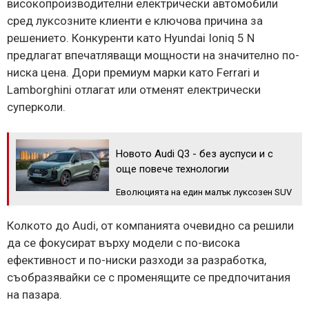
високопроизводителни електрически автомобили
сред луксозните клиенти е ключова причина за
решението. Конкуренти като Hyundai Ioniq 5 N
предлагат впечатляващи мощности на значително по-
ниска цена. Дори премиум марки като Ferrari и
Lamborghini отлагат или отменят електрически
суперколи.
Новото Audi Q3 - без ауспуси и с
още повече технологии
Еволюцията на един малък луксозен SUV
Колкото до Audi, от компанията очевидно са решили
да се фокусират върху модели с по-висока
ефективност и по-ниски разходи за разработка,
съобразявайки се с променящите се предпочитания
на пазара.