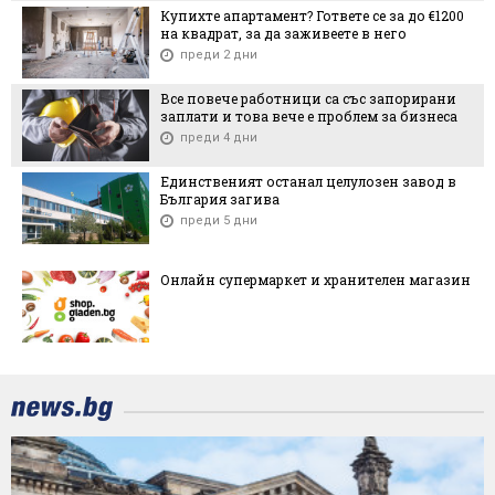
Купихте апартамент? Гответе се за до €1200
на квадрат, за да заживеете в него
преди 2 дни
Все повече работници са със запорирани
заплати и това вече е проблем за бизнеса
преди 4 дни
Единственият останал целулозен завод в
България загива
преди 5 дни
Онлайн супермаркет и хранителен магазин