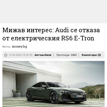
Мижав интерес: Audi се отказа
от електрическия RS6 E-Tron
money.bg
Автор:
12.09.2025 14:32:33
Автомобили
Прегледи: 5863
Коментари (
0
)