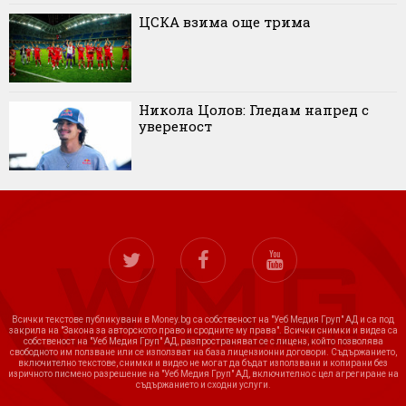
ЦСКА взима още трима
Никола Цолов: Гледам напред с
увереност
Всички текстове публикувани в Money.bg са собственост на "Уеб Медия Груп" АД и са под
закрила на "Закона за авторското право и сродните му права". Всички снимки и видеа са
собственост на "Уеб Медия Груп" АД, разпространяват се с лиценз, който позволява
свободното им ползване или се използват на база лицензионни договори. Съдържанието,
включително текстове, снимки и видео не могат да бъдат използвани и копирани без
изричното писмено разрешение на "Уеб Медия Груп" АД, включително с цел агрегиране на
съдържанието и сходни услуги.