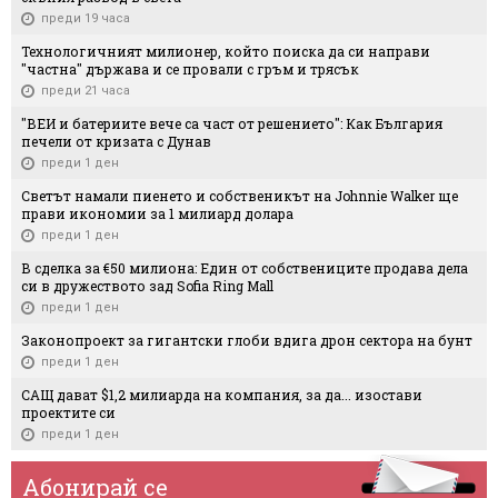
преди 19 часа
Технологичният милионер, който поиска да си направи
"частна" държава и се провали с гръм и трясък
преди 21 часа
"ВЕИ и батериите вече са част от решението": Как България
печели от кризата с Дунав
преди 1 ден
Светът намали пиенето и собственикът на Johnnie Walker ще
прави икономии за 1 милиард долара
преди 1 ден
В сделка за €50 милиона: Един от собствениците продава дела
си в дружеството зад Sofia Ring Mall
преди 1 ден
Законопроект за гигантски глоби вдига дрон сектора на бунт
преди 1 ден
САЩ дават $1,2 милиарда на компания, за да... изостави
проектите си
преди 1 ден
Абонирай се