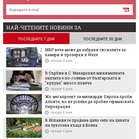
НАЙ-ЧЕТЕНИТЕ НОВИНИ ЗА
ПОСЛЕДНИТЕ 7 ДНИ
ПОСЛЕДНИТЕ 30 ДНИ
МВР вече може да забрани сигналите за
камери и проверки в Waze
преди 3 дни
В Сърбия и С. Македония минималната
заплата е по-голяма от българската и
"купува" много повече
преди 4 дни
Жп мегапроект за милиарди: Европа проби
Алпите, но не успява да пробие германската
бюрокрация
преди 6 дни
В Испания се продава цяло село на цената
на луксозна къща в Бояна
преди 4 дни