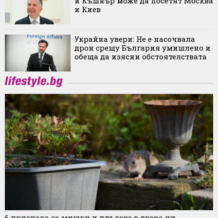
и Къшнър може да посетят Москва
и Киев
Украйна увери: Не е насочвала
дрон срещу България умишлено и
обеща да изясни обстоятелствата
6 признака за мишки и плъхове в двора ни