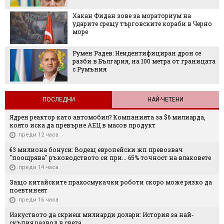
Хакан Фидан зове за мораториум на
ударите срещу търговските кораби в Черно
море
Румен Радев: Неидентифициран дрон се
разби в България, на 100 метра от границата
с Румъния
ПОСЛЕДНИ
НАЙ-ЧЕТЕНИ
Ядрен реактор като автомобил? Компанията за $6 милиарда,
която иска да превърне АЕЦ в масов продукт
преди 12 часа
€3 милиона бонуси: Водещ европейски жп превозвач
"поощрява" ръководството си при... 65% точност на влаковете
преди 14 часа
Защо китайските прахосмукачки роботи скоро може рязко да
поевтинеят
преди 16 часа
Изкуството да скриеш милиарди долари: История за най-
скъпия развод в света