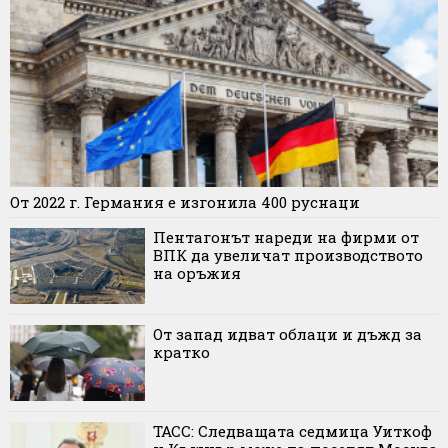
От 2022 г. Германия е изгонила 400 руснаци
Пентагонът нареди на фирми от
ВПК да увеличат производството
на оръжия
От запад идват облаци и дъжд за
кратко
ТАСС: Следващата седмица Уиткоф