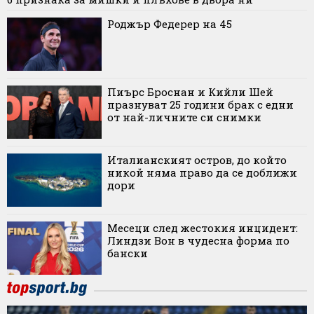
Роджър Федерер на 45
Пиърс Броснан и Кийли Шей
празнуват 25 години брак с едни
от най-личните си снимки
Италианският остров, до който
никой няма право да се доближи
дори
Месеци след жестокия инцидент:
Линдзи Вон в чудесна форма по
бански