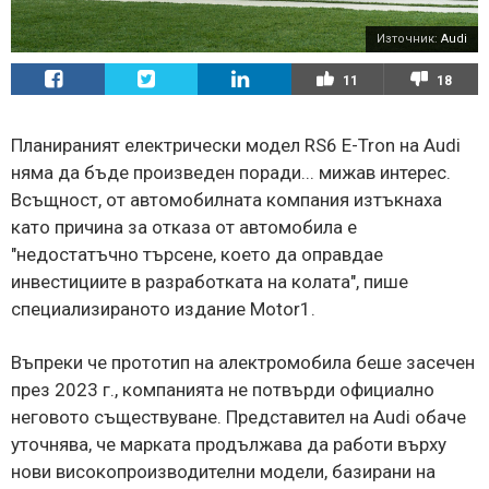
Източник:
Audi
11
18
Планираният електрически модел RS6 E-Tron на Audi
няма да бъде произведен поради... мижав интерес.
Всъщност, от автомобилната компания изтъкнаха
като причина за отказа от автомобила е
"недостатъчно търсене, което да оправдае
инвестициите в разработката на колата", пише
специализираното издание Motor1.
Въпреки че прототип на алектромобила беше засечен
през 2023 г., компанията не потвърди официално
неговото съществуване. Представител на Audi обаче
уточнява, че марката продължава да работи върху
нови високопроизводителни модели, базирани на