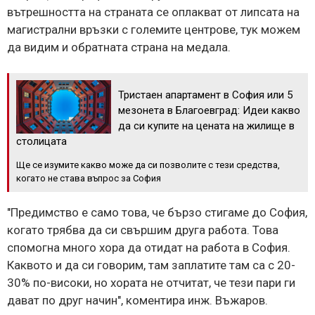
вътрешността на страната се оплакват от липсата на
магистрални връзки с големите центрове, тук можем
да видим и обратната страна на медала.
Тристаен апартамент в София или 5
мезонета в Благоевград: Идеи какво
да си купите на цената на жилище в
столицата
Ще се изумите какво може да си позволите с тези средства,
когато не става въпрос за София
"Предимство е само това, че бързо стигаме до София,
когато трябва да си свършим друга работа. Това
спомогна много хора да отидат на работа в София.
Каквото и да си говорим, там заплатите там са с 20-
30% по-високи, но хората не отчитат, че тези пари ги
дават по друг начин", коментира инж. Въжаров.