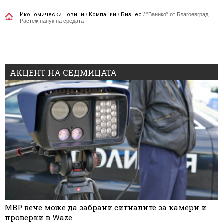
Икономически новини
/
Компании
/
Бизнес
/
"Ванико" от Благоевград:
Растеж напук на средата
АКЦЕНТ НА СЕДМИЦАТА
МВР вече може да забрани сигналите за камери и
проверки в Waze