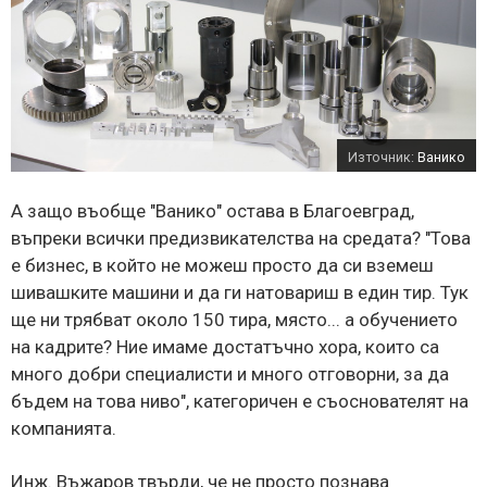
Източник:
Ванико
А защо въобще "Ванико" остава в Благоевград,
въпреки всички предизвикателства на средата? "Това
е бизнес, в който не можеш просто да си вземеш
шивашките машини и да ги натовариш в един тир. Тук
ще ни трябват около 150 тира, място... а обучението
на кадрите? Ние имаме достатъчно хора, които са
много добри специалисти и много отговорни, за да
бъдем на това ниво", категоричен е съоснователят на
компанията.
Инж. Въжаров твърди, че не просто познава