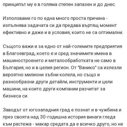
принципът му е в голяма степен запазен и до днес.
Използваме го по една много проста причина -
изпълнява задачата си да предава въртящ момент
ефективно и даже и в условия, които не са оптимални.
Същото важи и за едно от най-големите предприятия
в Благоевград, което е и сред значимите имена в
машиностроенето и металообработката не само в
България, но и в целия регион. От "Ванико" са излезли
вероятно милиони зъбни колела, но също и
разнообразни други детайли, инструменти и цели
машини, на които други компании разчитат за
бизнеса си.
Заводът от югозападния град е познат и в чужбина и
през своята над 30-годишна история винаги гледа
към растежа - макар средата да е всичко друго, но не