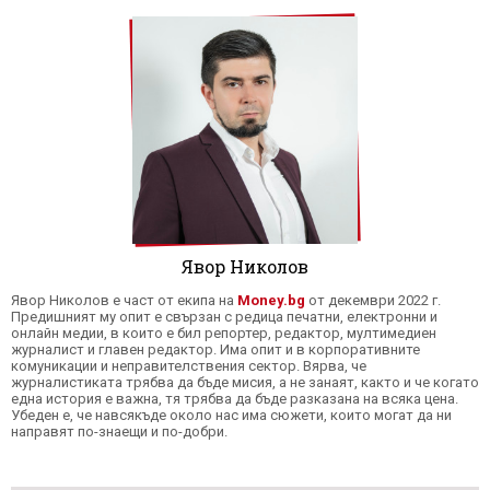
Явор Николов
Явор Николов е част от екипа на
Money.bg
от декември 2022 г.
Предишният му опит е свързан с редица печатни, електронни и
онлайн медии, в които е бил репортер, редактор, мултимедиен
журналист и главен редактор. Има опит и в корпоративните
комуникации и неправителствения сектор. Вярва, че
журналистиката трябва да бъде мисия, а не занаят, както и че когато
една история е важна, тя трябва да бъде разказана на всяка цена.
Убеден е, че навсякъде около нас има сюжети, които могат да ни
направят по-знаещи и по-добри.