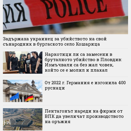
Задържаха украинец за убийството на свой
сънародник в бургаското село Кошарица
Наркотици ли са замесени в
бруталното убийство в Пловдив:
Измъчвали са без жал човек,
който се е молил и плакал
От 2022 г. Германия е изгонила 400
руснаци
Пентагонът нареди на фирми от
ВПК да увеличат производството
на оръжия