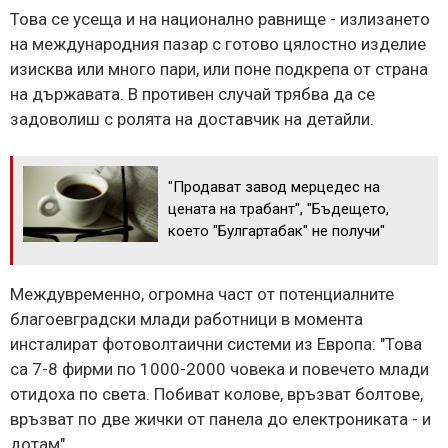
Това се усеща и на национално равнище - излизането
на международния пазар с готово цялостно изделие
изисква или много пари, или поне подкрепа от страна
на държавата. В противен случай трябва да се
задоволиш с ролята на доставчик на детайли.
"Продават завод мерцедес на
цената на трабант", "Бъдещето,
което "Булгартабак" не получи"
Междувременно, огромна част от потенциалните
благоевградски млади работници в момента
инсталират фотоволтаични системи из Европа: "Това
са 7-8 фирми по 1000-2000 човека и повечето млади
отидоха по света. Побиват колове, връзват болтове,
връзват по две жички от панела до електрониката - и
дотам".