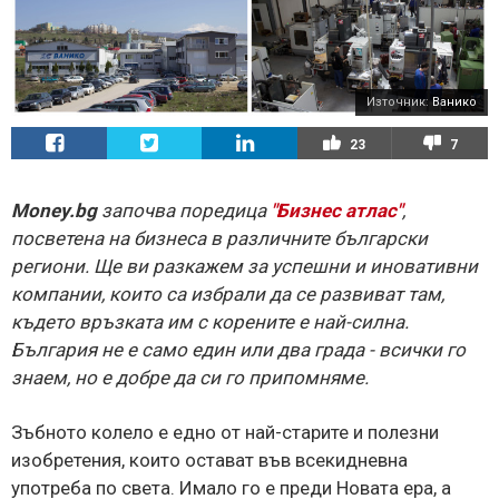
Източник:
Ванико
23
7
Money.bg
започва поредица
"Бизнес атлас"
,
посветена на бизнеса в различните български
региони. Ще ви разкажем за успешни и иновативни
компании, които са избрали да се развиват там,
където връзката им с корените е най-силна.
България не е само един или два града - всички го
знаем, но е добре да си го припомняме.
Зъбното колело е едно от най-старите и полезни
изобретения, които остават във всекидневна
употреба по света. Имало го е преди Новата ера, а