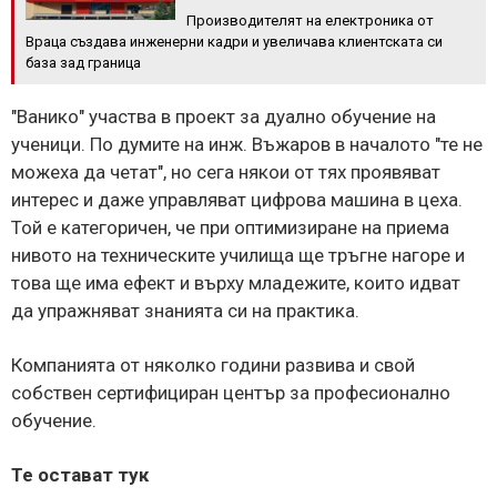
Производителят на електроника от
Враца създава инженерни кадри и увеличава клиентската си
база зад граница
"Ванико" участва в проект за дуално обучение на
ученици. По думите на инж. Въжаров в началото "те не
можеха да четат", но сега някои от тях проявяват
интерес и даже управляват цифрова машина в цеха.
Той е категоричен, че при оптимизиране на приема
нивото на техническите училища ще тръгне нагоре и
това ще има ефект и върху младежите, които идват
да упражняват знанията си на практика.
Компанията от няколко години развива и свой
собствен сертифициран център за професионално
обучение.
Те остават тук