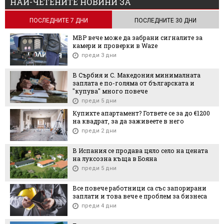
НАЙ-ЧЕТЕНИТЕ НОВИНИ ЗА
ПОСЛЕДНИТЕ 7 ДНИ
ПОСЛЕДНИТЕ 30 ДНИ
МВР вече може да забрани сигналите за
камери и проверки в Waze
преди 3 дни
В Сърбия и С. Македония минималната
заплата е по-голяма от българската и
"купува" много повече
преди 5 дни
Купихте апартамент? Гответе се за до €1200
на квадрат, за да заживеете в него
преди 2 дни
В Испания се продава цяло село на цената
на луксозна къща в Бояна
преди 5 дни
Все повече работници са със запорирани
заплати и това вече е проблем за бизнеса
преди 4 дни