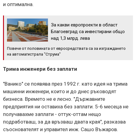
и оптимална.
За какви европроекти в област
Благоевград са инвестирани общо
над 1,3 млрд. лева
Повече от половината от евросредствата са за изграждането
на автомагистрала "Струма"
Трима инженери без заплати
"Ванико" се появява през 1992 г. като идея на трима
машинни инженери, които и до днес ръководят
бизнеса. Времето не е лесно. "Държавните
предприятия ни оставиха без заплати. 5-6 месеца не
получавахме заплати - оттук-оттам нещо
подработваш, за да връзваш двата края", разказва
съоснователят и управител инж. Сашо Въжаров.