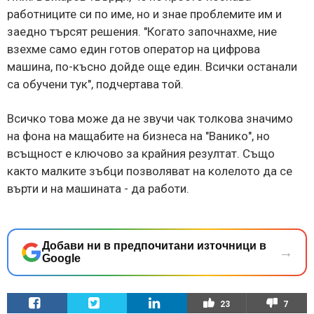
работниците си по име, но и знае проблемите им и
заедно търсят решения. "Когато започнахме, ние
взехме само един готов оператор на цифрова
машина, по-късно дойде още един. Всички останали
са обучени тук", подчертава той.
Всичко това може да не звучи чак толкова значимо
на фона на мащабите на бизнеса на "Ванико", но
всъщност е ключово за крайния резултат. Също
както малките зъбци позволяват на колелото да се
върти и на машината - да работи.
Добави ни в предпочитани източници в
→
Google
23
7