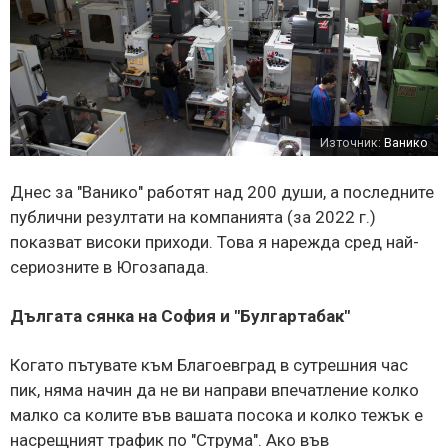
Източник:
Ванико
Днес за "Ванико" работят над 200 души, а последните
публични резултати на компанията (за 2022 г.)
показват високи приходи. Това я нарежда сред най-
сериозните в Югозапада.
Дългата сянка на София и "Булгартабак"
Когато пътувате към Благоевград в сутрешния час
пик, няма начин да не ви направи впечатление колко
малко са колите във вашата посока и колко тежък е
насрещният трафик по "Струма". Ако във