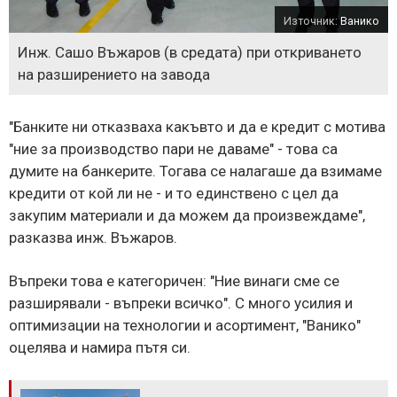
Източник:
Ванико
Инж. Сашо Въжаров (в средата) при откриването
на разширението на завода
"Банките ни отказваха какъвто и да е кредит с мотива
"ние за производство пари не даваме" - това са
думите на банкерите. Тогава се налагаше да взимаме
кредити от кой ли не - и то единствено с цел да
закупим материали и да можем да произвеждаме",
разказва инж. Въжаров.
Въпреки това е категоричен: "Ние винаги сме се
разширявали - въпреки всичко". С много усилия и
оптимизации на технологии и асортимент, "Ванико"
оцелява и намира пътя си.