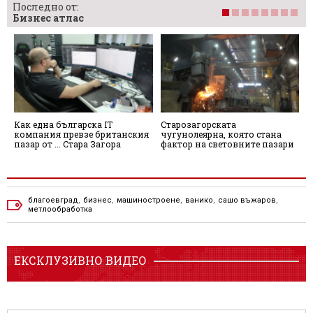
Последно от:
Бизнес атлас
Как една българска IT
Старозагорската
С
компания превзе британския
чугунолеярна, която стана
п
пазар от ... Стара Загора
фактор на световните пазари
щ
З
благоевград
,
бизнес
,
машиностроене
,
ванико
,
сашо въжаров
,
метлообработка
ЕКСКЛУЗИВНО ВИДЕО