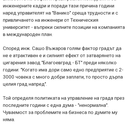
инженерните кадри и поради тази причина години
наред управителят на "Ванико" среща трудности и с
привличането на инженери от Техническия
университет - въпреки силните позиции на компанията
в международен план.
Според инж. Сашо Въжаров голям фактор градът да
не е атрактивен е и силният ефект от затварянето на
цигарения завод "Благоевград - БТ" преди няколко
години: "Когато има дори само едно предприятие с 2-
3000 човека с много добри заплати, то просто дърпа
целия град напред".
Той определя политиката на управление на града през
последните години с една дума - "ненормална".
Чуваемост за проблемите на бизнеса по думите му
няма.