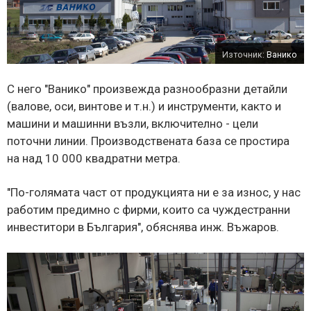
Източник:
Ванико
С него "Ванико" произвежда разнообразни детайли
(валове, оси, винтове и т.н.) и инструменти, както и
машини и машинни възли, включително - цели
поточни линии. Производствената база се простира
на над 10 000 квадратни метра.
"По-голямата част от продукцията ни е за износ, у нас
работим предимно с фирми, които са чуждестранни
инвеститори в България", обяснява инж. Въжаров.