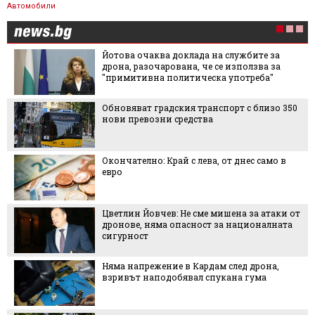
Автомобили
лужбите за
3 евтини дестинации, които д
използва за
България през септември
потреба"
рт с близо 350
Уроци по стил с Меган Маркъл:
на които разчита съпругата 
 днес само в
Как по естествен и безопасен
държим пчелите далеч от бас
на за атаки от
Тук Осака показва истинското
националната
ярко, шумно и незабравимо
лед дрона,
5-те най-малки български гра
на гума
какво да правим в тях