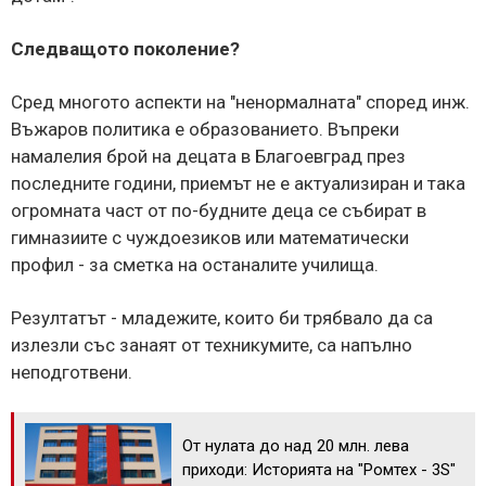
Следващото поколение?
Сред многото аспекти на "ненормалната" според инж.
Въжаров политика е образованието. Въпреки
намалелия брой на децата в Благоевград през
последните години, приемът не е актуализиран и така
огромната част от по-будните деца се събират в
гимназиите с чуждоезиков или математически
профил - за сметка на останалите училища.
Резултатът - младежите, които би трябвало да са
излезли със занаят от техникумите, са напълно
неподготвени.
От нулата до над 20 млн. лева
приходи: Историята на "Ромтех - 3S"