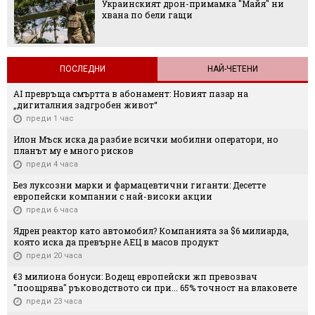
 "Майя" ни
Лека, освежаваща и здравосло
арабската салата, която е идеа
ПОСЛЕДНИ
НАЙ-ЧЕТЕНИ
AI превръща смъртта в абонамент: Новият пазар на
„дигиталния задгробен живот“
преди 1 час
Илон Мъск иска да разбие всички мобилни оператори, но
планът му е много рисков
преди 4 часа
Без луксозни марки и фармацевтични гиганти: Десетте
европейски компании с най-високи акции
преди 6 часа
Ядрен реактор като автомобил? Компанията за $6 милиарда,
която иска да превърне АЕЦ в масов продукт
преди 20 часа
€3 милиона бонуси: Водещ европейски жп превозвач
"поощрява" ръководството си при... 65% точност на влаковете
преди 23 часа