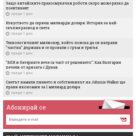
Защо китайските прахосмукачки роботи скоро може рязко да
поевтинеят
преди 1 ден
Изкуството да скриеш милиарди долари: История за най-
скъпия развод в света
преди 1 ден
Технологичният милионер, който поиска да си направи
"частна" държава и се провали с гръм и трясък
преди 1 ден
"ВЕИ и батериите вече са част от решението": Как България
печели от кризата с Дунав
преди 1 ден
Светът намали пиенето и собственикът на Johnnie Walker ще
прави икономии за 1 милиард долара
преди 1 ден
Абонирай се